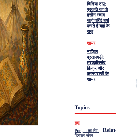
चिड़िया टापू:
प्रकृति का वो
हसीन ख्वाब
जहां परिंदे बयां
करते हैं यहां के
राज़
शायर
नाज़िश
प्रतापगढ़ी:
तरक़्क़ीपसंद
फ़िक्र और
वतनपरस्ती के
शायर
Topics
युवा
Related
Punjab का शेर:
ट्रिपल जंपर