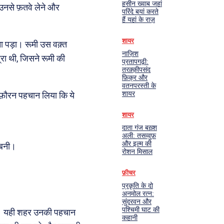
हसीन ख्वाब जहां
उनसे फ़तवे लेने और
परिंदे बयां करते
हैं यहां के राज़
शायर
ा पड़ा। रूमी उस वक़्त
नाज़िश
्रा थी, जिसने रूमी की
प्रतापगढ़ी:
तरक़्क़ीपसंद
फ़िक्र और
वतनपरस्ती के
शायर
और फ़ौरन पहचान लिया कि ये
शायर
दाता गंज बख़्श
अली: तसव्वुफ़
और इल्म की
 बनी।
रोशन मिसाल
फ़ीचर
प्रकृति के दो
अनमोल रत्न:
सुंदरवन और
पश्चिमी घाट की
गया। यही शहर उनकी पहचान
कहानी