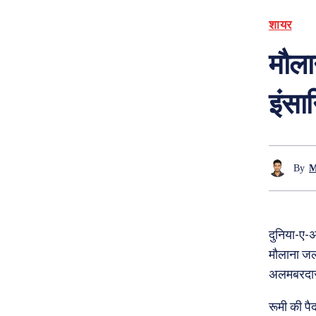
शायर
मौला
इंसा
By
M
दुनिया-ए-अद
मौलाना जला
अलमबरदार। 
रूमी की पै