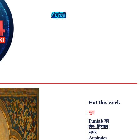
अंग्रेज़ी
संस्कृति
इतिहास
Tuesday,
August 4,
युवा
महिला विशेष
2026
31.6
Delhi
मनोरंजन
एनालिसिस
C
Hot this week
युवा
Punjab का
शेर: ट्रिपल
जंपर
Arpinder