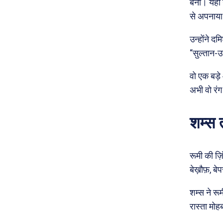
बना। यहां
से अपनाय
उन्होंने द
“सुल्तान-
वो एक बड़े
अभी वो रंग
शम्स 
रूमी की ज़
बेख़ौफ़, ब
शम्स ने रूम
रास्ता मोह