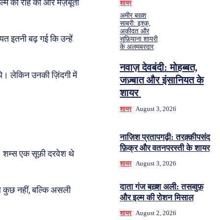
ल्म की राह को और मज़बूती
शायर
अमीर बख़्श
साबरी: इश्क़,
अकीदत और
त इतनी बढ़ गई कि उन्हें
सूफ़ियाना शायरी
के अलमबरदार
नवाज़ देवबंदी: मोहब्बत,
थे। लेकिन उनकी ज़िंदगी में
जज़्बात और इंसानियत के
शायर
शायर
August 3, 2026
नाज़िश प्रतापगढ़ी: तरक़्क़ीपसंद
फ़िक्र और वतनपरस्ती के शायर
। शम्स एक सूफ़ी दरवेश थे
शायर
August 3, 2026
दाता गंज बख़्श अली: तसव्वुफ़
 सब कुछ नहीं, बल्कि असली
और इल्म की रोशन मिसाल
शायर
August 2, 2026