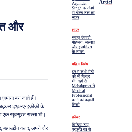
Articles
Arpinder
Singh के संघर्ष
से गोल्ड तक का
सफ़र
ियत और
शायर
नवाज़ देवबंदी:
मोहब्बत, जज़्बात
और इंसानियत
के शायर
महिला विशेष
घर में कभी रोटी
की भी फ़िक्र
थी, वहीं से
Mehakpreet ने
Medical
Professional
ा ज़माना बन जाते हैं।
बनने की कहानी
लिखी
ढ़कर इश्क़-ए-हक़ीक़ी के
ा एक ख़ूबसूरत रास्ता भी।
फ़ीचर
चिड़िया टापू:
द, बहाउद्दीन वलद, अपने दौर
प्रकृति का वो