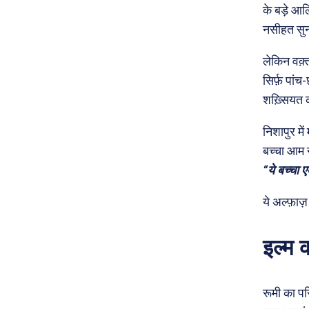
के बड़े आ
नसीहत सु
लेकिन वक़्
सिर्फ़ पां
शख़्सियत 
निशापुर मे
बच्चा आम न
“ये बच्चा 
ये अल्फ़ाज
इल्म 
रूमी का पर