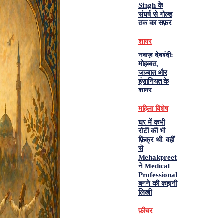
Singh के
संघर्ष से गोल्ड
तक का सफ़र
शायर
नवाज़ देवबंदी:
मोहब्बत,
जज़्बात और
इंसानियत के
शायर
महिला विशेष
घर में कभी
रोटी की भी
फ़िक्र थी, वहीं
से
Mehakpreet
ने Medical
Professional
बनने की कहानी
लिखी
फ़ीचर