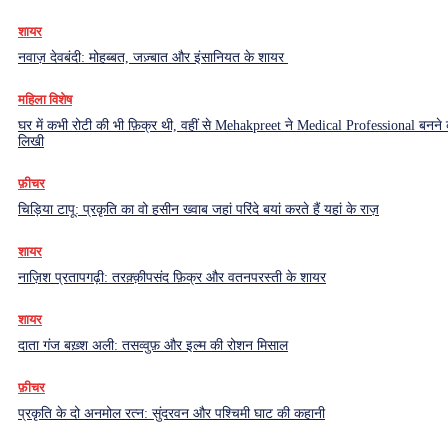
शायर
नवाज़ देवबंदी: मोहब्बत, जज़्बात और इंसानियत के शायर
महिला विशेष
घर में कभी रोटी की भी फ़िक्र थी, वहीं से Mehakpreet ने Medical Professional बनने
लिखी
फ़ीचर
चिड़िया टापू: प्रकृति का वो हसीन ख्वाब जहां परिंदे बयां करते हैं यहां के राज़
शायर
नाज़िश प्रतापगढ़ी: तरक़्क़ीपसंद फ़िक्र और वतनपरस्ती के शायर
शायर
दाता गंज बख़्श अली: तसव्वुफ़ और इल्म की रोशन मिसाल
फ़ीचर
प्रकृति के दो अनमोल रत्न: सुंदरवन और पश्चिमी घाट की कहानी