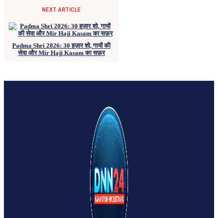
NEXT ARTICLE
Padma Shri 2026: 30 हज़ार शो, गायों की
सेवा और Mir Haji Kasam का सफ़र