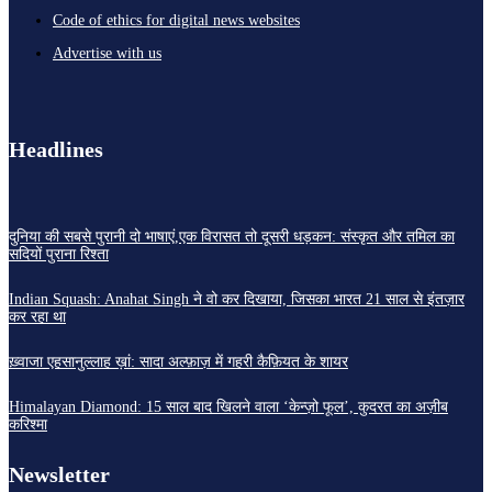
Code of ethics for digital news websites
Advertise with us
Headlines
दुनिया की सबसे पुरानी दो भाषाएं,एक विरासत तो दूसरी धड़कन: संस्कृत और तमिल का
सदियों पुराना रिश्ता
Indian Squash: Anahat Singh ने वो कर दिखाया, जिसका भारत 21 साल से इंतज़ार
कर रहा था
ख़्वाजा एहसानुल्लाह ख़ां: सादा अल्फ़ाज़ में गहरी कैफ़ियत के शायर
Himalayan Diamond: 15 साल बाद खिलने वाला ‘केन्ज़ो फूल’, कुदरत का अज़ीब
करिश्मा
Newsletter