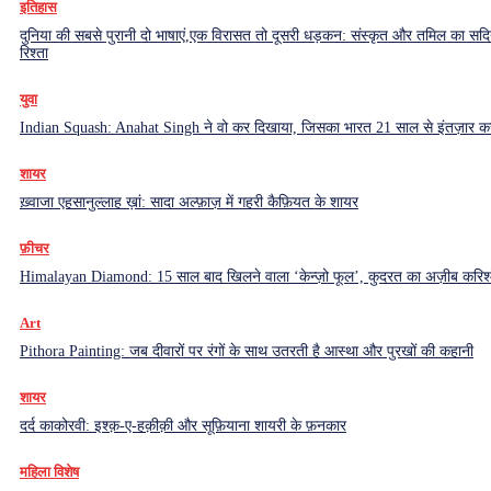
इतिहास
दुनिया की सबसे पुरानी दो भाषाएं,एक विरासत तो दूसरी धड़कन: संस्कृत और तमिल का सदियो
रिश्ता
युवा
Indian Squash: Anahat Singh ने वो कर दिखाया, जिसका भारत 21 साल से इंतज़ार क
शायर
ख़्वाजा एहसानुल्लाह ख़ां: सादा अल्फ़ाज़ में गहरी कैफ़ियत के शायर
फ़ीचर
Himalayan Diamond: 15 साल बाद खिलने वाला ‘केन्ज़ो फूल’, कुदरत का अज़ीब करिश्
Art
Pithora Painting: जब दीवारों पर रंगों के साथ उतरती है आस्था और पुरखों की कहानी
शायर
दर्द काकोरवी: इश्क़-ए-हक़ीक़ी और सूफ़ियाना शायरी के फ़नकार
महिला विशेष