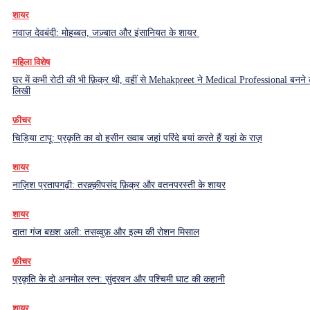
शायर
नवाज़ देवबंदी: मोहब्बत, जज़्बात और इंसानियत के शायर
महिला विशेष
घर में कभी रोटी की भी फ़िक्र थी, वहीं से Mehakpreet ने Medical Professional बनने
लिखी
फ़ीचर
चिड़िया टापू: प्रकृति का वो हसीन ख्वाब जहां परिंदे बयां करते हैं यहां के राज़
शायर
नाज़िश प्रतापगढ़ी: तरक़्क़ीपसंद फ़िक्र और वतनपरस्ती के शायर
शायर
दाता गंज बख़्श अली: तसव्वुफ़ और इल्म की रोशन मिसाल
फ़ीचर
प्रकृति के दो अनमोल रत्न: सुंदरवन और पश्चिमी घाट की कहानी
शायर