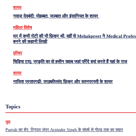
शायर
नवाज़ देवबंदी: मोहब्बत, जज़्बात और इंसानियत के शायर
महिला विशेष
घर में कभी रोटी की भी फ़िक्र थी, वहीं से Mehakpreet ने Medical Profe
बनने की कहानी लिखी
फ़ीचर
चिड़िया टापू: प्रकृति का वो हसीन ख्वाब जहां परिंदे बयां करते हैं यहां के राज़
शायर
नाज़िश प्रतापगढ़ी: तरक़्क़ीपसंद फ़िक्र और वतनपरस्ती के शायर
Topics
युवा
Punjab का शेर: ट्रिपल जंपर Arpinder Singh के संघर्ष से गोल्ड तक का सफ़र