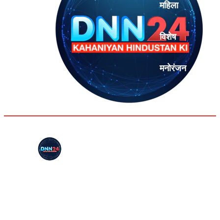
महिला
विशेष
मनोरंजन
एनालिसिस
DNN24 DESK