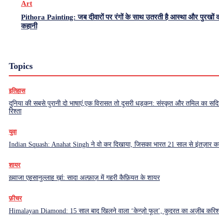
Art
Pithora Painting: जब दीवारों पर रंगों के साथ उतरती है आस्था और पुरखों 
कहानी
Topics
इतिहास
दुनिया की सबसे पुरानी दो भाषाएं,एक विरासत तो दूसरी धड़कन: संस्कृत और तमिल का सदियो
रिश्ता
युवा
Indian Squash: Anahat Singh ने वो कर दिखाया, जिसका भारत 21 साल से इंतज़ार क
शायर
ख़्वाजा एहसानुल्लाह ख़ां: सादा अल्फ़ाज़ में गहरी कैफ़ियत के शायर
फ़ीचर
Himalayan Diamond: 15 साल बाद खिलने वाला ‘केन्ज़ो फूल’, कुदरत का अज़ीब करिश्