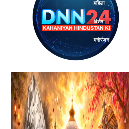
महिला
विशेष
मनोरंजन
एनालिसिस