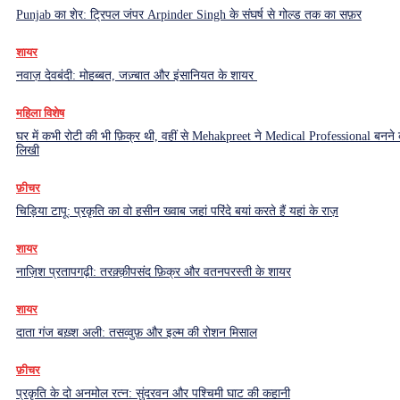
Punjab का शेर: ट्रिपल जंपर Arpinder Singh के संघर्ष से गोल्ड तक का सफ़र
शायर
नवाज़ देवबंदी: मोहब्बत, जज़्बात और इंसानियत के शायर
महिला विशेष
घर में कभी रोटी की भी फ़िक्र थी, वहीं से Mehakpreet ने Medical Professional बनने
लिखी
फ़ीचर
चिड़िया टापू: प्रकृति का वो हसीन ख्वाब जहां परिंदे बयां करते हैं यहां के राज़
शायर
नाज़िश प्रतापगढ़ी: तरक़्क़ीपसंद फ़िक्र और वतनपरस्ती के शायर
शायर
दाता गंज बख़्श अली: तसव्वुफ़ और इल्म की रोशन मिसाल
फ़ीचर
प्रकृति के दो अनमोल रत्न: सुंदरवन और पश्चिमी घाट की कहानी