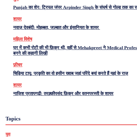
Punjab का शेर: ट्रिपल जंपर Arpinder Singh के संघर्ष से गोल्ड तक का 
शायर
नवाज़ देवबंदी: मोहब्बत, जज़्बात और इंसानियत के शायर
महिला विशेष
घर में कभी रोटी की भी फ़िक्र थी, वहीं से Mehakpreet ने Medical Profe
बनने की कहानी लिखी
फ़ीचर
चिड़िया टापू: प्रकृति का वो हसीन ख्वाब जहां परिंदे बयां करते हैं यहां के राज़
शायर
नाज़िश प्रतापगढ़ी: तरक़्क़ीपसंद फ़िक्र और वतनपरस्ती के शायर
Topics
युवा