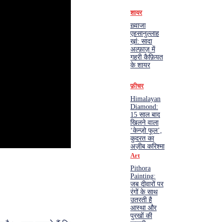
शायर
ख़्वाजा
एहसानुल्लाह
ख़ां: सादा
अल्फ़ाज़ में
गहरी कैफ़ियत
के शायर
फ़ीचर
Himalayan
Diamond:
15 साल बाद
खिलने वाला
‘केन्ज़ो फूल’,
कुदरत का
अज़ीब करिश्मा
Art
Pithora
Painting:
जब दीवारों पर
रंगों के साथ
उतरती है
आस्था और
पुरखों की