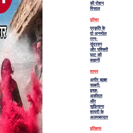
की रोशन
मिसाल
फ़ीचर
प्रकृति के
दो अनमोल
रत्न:
सुंदरवन
और पश्चिमी
घाट की
कहानी
शायर
अमीर बख़्श
साबरी:
इश्क़,
अकीदत
और
सूफ़ियाना
शायरी के
अलमबरदार
इतिहास