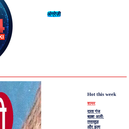
अंग्रेज़ी
संस्कृति
इतिहास
Monday,
August 3,
युवा
महिला विशेष
2026
31.8
Delhi
मनोरंजन
एनालिसिस
C
Hot this week
शायर
दाता गंज
बख़्श अली:
तसव्वुफ़
और इल्म