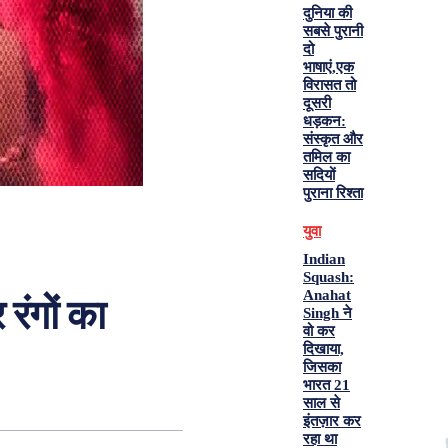
दुनिया की
सबसे पुरानी
दो
भाषाएं,एक
विरासत तो
दूसरी
धड़कन:
संस्कृत और
तमिल का
सदियों
पुराना रिश्ता
युवा
Indian
Squash:
Anahat
रंगों का
Singh ने
वो कर
दिखाया,
जिसका
भारत 21
साल से
इंतज़ार कर
रहा था