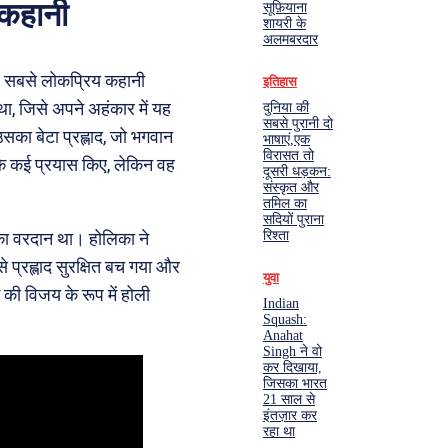
 कहानी
सूफ़ियाना
शायरी के
अलमबरदार
ैं। सबसे लोकप्रिय कहानी
इतिहास
था, जिसे अपने अहंकार में यह
दुनिया की
सबसे पुरानी दो
का बेटा प्रह्लाद, जो भगवान
भाषाएं,एक
विरासत तो
े के कई प्रयास किए, लेकिन वह
दूसरी धड़कन:
संस्कृत और
तमिल का
सदियों पुराना
रिश्ता
ा वरदान था। होलिका ने
से प्रह्लाद सुरक्षित बच गया और
युवा
की विजय के रूप में होली
Indian
Squash:
Anahat
Singh ने वो
कर दिखाया,
जिसका भारत
21 साल से
इंतज़ार कर
रहा था