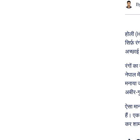
B
होली (H
सिर्फ़ र
अच्छाई 
रंगों क
नेपाल म
मनाया ज
अबीर-गु
ऐसा मान
हैं। एक
कर शाम 