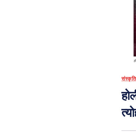
हो
संस्कृति
होल
त्य