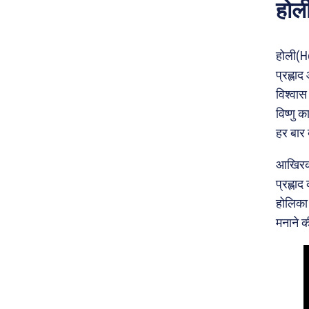
होली
होली(Ho
प्रह्ला
विश्वा
विष्णु 
हर बार
आखिरका
प्रह्ला
होलिका 
मनाने क