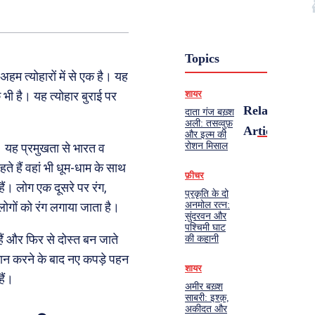
Topics
 अहम त्योहारों में से एक है। यह
शायर
क भी है। यह त्योहार बुराई पर
Related
दाता गंज बख़्श
अली: तसव्वुफ़
Articles
और इल्म की
रोशन मिसाल
ै। यह प्रमुखता से भारत व
हते हैं वहां भी धूम-धाम के साथ
फ़ीचर
ं। लोग एक दूसरे पर रंग,
प्रकृति के दो
अनमोल रत्न:
लोगों को रंग लगाया जाता है।
सुंदरवन और
पश्चिमी घाट
हैं और फिर से दोस्त बन जाते
की कहानी
नान करने के बाद नए कपड़े पहन
शायर
हैं।
अमीर बख़्श
साबरी: इश्क़,
अकीदत और