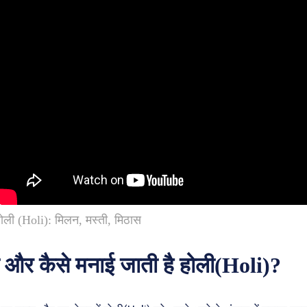
ोली (Holi): मिलन, मस्ती, मिठास
ं और कैसे मनाई जाती है होली(Holi)?