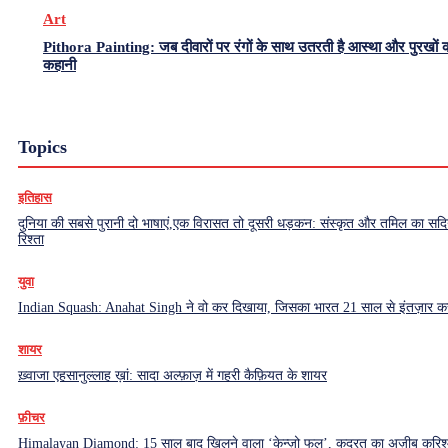
Art
Pithora Painting: जब दीवारों पर रंगों के साथ उतरती है आस्था और पुरखों 
कहानी
Topics
इतिहास
दुनिया की सबसे पुरानी दो भाषाएं,एक विरासत तो दूसरी धड़कन: संस्कृत और तमिल का सदियो
रिश्ता
युवा
Indian Squash: Anahat Singh ने वो कर दिखाया, जिसका भारत 21 साल से इंतज़ार क
शायर
ख़्वाजा एहसानुल्लाह ख़ां: सादा अल्फ़ाज़ में गहरी कैफ़ियत के शायर
फ़ीचर
Himalayan Diamond: 15 साल बाद खिलने वाला ‘केन्ज़ो फूल’, कुदरत का अज़ीब करिश्