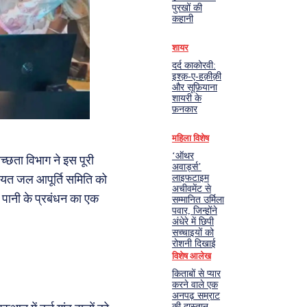
पुरखों की
कहानी
शायर
दर्द काकोरवी:
इश्क़-ए-हक़ीक़ी
और सूफ़ियाना
शायरी के
फ़नकार
महिला विशेष
‘ऑथर
च्छता विभाग ने इस पूरी
अवार्ड्स’
चायत जल आपूर्ति समिति को
लाइफटाइम
अचीवमेंट से
े पानी के प्रबंधन का एक
सम्मानित उर्मिला
पवार, जिन्होंने
अंधेरे में छिपी
सच्चाइयों को
रोशनी दिखाई
विशेष आलेख
किताबों से प्यार
करने वाले एक
अनपढ़ सम्राट
की दास्तान