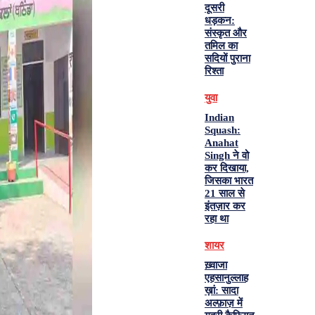
दूसरी
धड़कन:
संस्कृत और
तमिल का
सदियों पुराना
रिश्ता
युवा
Indian
Squash:
Anahat
Singh ने वो
कर दिखाया,
जिसका भारत
21 साल से
इंतज़ार कर
रहा था
शायर
ख़्वाजा
एहसानुल्लाह
ख़ां: सादा
अल्फ़ाज़ में