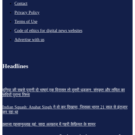
Contact
Privacy Policy
Terms of Use
Code of ethics for digital news websites
Advertise with us
Headlines
दुनिया की सबसे पुरानी दो भाषाएं,एक विरासत तो दूसरी धड़कन: संस्कृत और तमिल का
सदियों पुराना रिश्ता
Indian Squash: Anahat Singh ने वो कर दिखाया, जिसका भारत 21 साल से इंतज़ार
कर रहा था
ख़्वाजा एहसानुल्लाह ख़ां: सादा अल्फ़ाज़ में गहरी कैफ़ियत के शायर