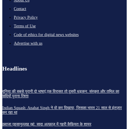
About Us
Contact
Privacy Policy
Terms of Use
Code of ethics for digital news websites
Advertise with us
Headlines
दुनिया की सबसे पुरानी दो भाषाएं,एक विरासत तो दूसरी धड़कन: संस्कृत और तमिल का
सदियों पुराना रिश्ता
Indian Squash: Anahat Singh ने वो कर दिखाया, जिसका भारत 21 साल से इंतज़ार
कर रहा था
ख़्वाजा एहसानुल्लाह ख़ां: सादा अल्फ़ाज़ में गहरी कैफ़ियत के शायर