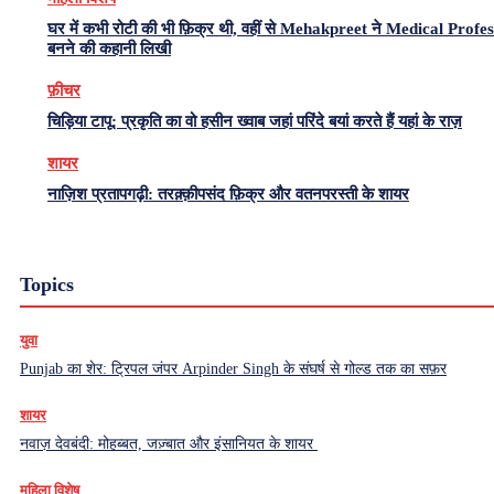
घर में कभी रोटी की भी फ़िक्र थी, वहीं से Mehakpreet ने Medical Profe
बनने की कहानी लिखी
फ़ीचर
चिड़िया टापू: प्रकृति का वो हसीन ख्वाब जहां परिंदे बयां करते हैं यहां के राज़
शायर
नाज़िश प्रतापगढ़ी: तरक़्क़ीपसंद फ़िक्र और वतनपरस्ती के शायर
Topics
युवा
Punjab का शेर: ट्रिपल जंपर Arpinder Singh के संघर्ष से गोल्ड तक का सफ़र
शायर
नवाज़ देवबंदी: मोहब्बत, जज़्बात और इंसानियत के शायर
महिला विशेष