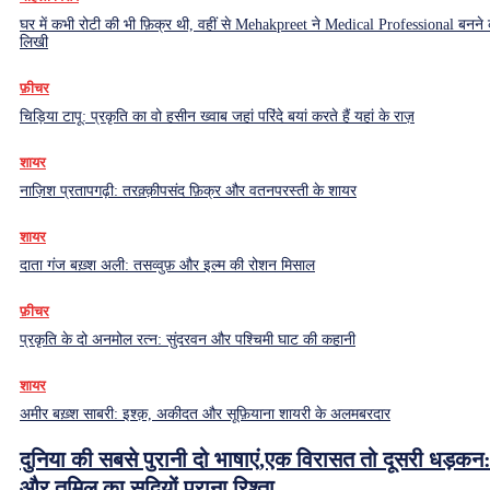
घर में कभी रोटी की भी फ़िक्र थी, वहीं से Mehakpreet ने Medical Professional बनने
लिखी
फ़ीचर
चिड़िया टापू: प्रकृति का वो हसीन ख्वाब जहां परिंदे बयां करते हैं यहां के राज़
शायर
नाज़िश प्रतापगढ़ी: तरक़्क़ीपसंद फ़िक्र और वतनपरस्ती के शायर
शायर
दाता गंज बख़्श अली: तसव्वुफ़ और इल्म की रोशन मिसाल
फ़ीचर
प्रकृति के दो अनमोल रत्न: सुंदरवन और पश्चिमी घाट की कहानी
शायर
अमीर बख़्श साबरी: इश्क़, अकीदत और सूफ़ियाना शायरी के अलमबरदार
दुनिया की सबसे पुरानी दो भाषाएं,एक विरासत तो दूसरी धड़कन:
और तमिल का सदियों पुराना रिश्ता