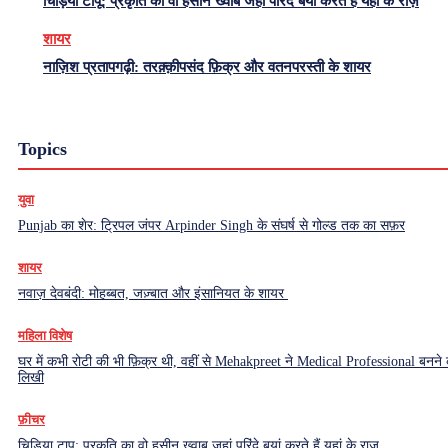
चिड़िया टापू: प्रकृति का वो हसीन ख्वाब जहां परिंदे बयां करते हैं यहां के राज़
शायर
नाज़िश प्रतापगढ़ी: तरक़्क़ीपसंद फ़िक्र और वतनपरस्ती के शायर
Topics
युवा
Punjab का शेर: ट्रिपल जंपर Arpinder Singh के संघर्ष से गोल्ड तक का सफ़र
शायर
नवाज़ देवबंदी: मोहब्बत, जज़्बात और इंसानियत के शायर
महिला विशेष
घर में कभी रोटी की भी फ़िक्र थी, वहीं से Mehakpreet ने Medical Professional बनने
लिखी
फ़ीचर
चिड़िया टापू: प्रकृति का वो हसीन ख्वाब जहां परिंदे बयां करते हैं यहां के राज़