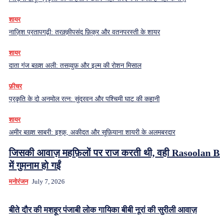
शायर
नाज़िश प्रतापगढ़ी: तरक़्क़ीपसंद फ़िक्र और वतनपरस्ती के शायर
शायर
दाता गंज बख़्श अली: तसव्वुफ़ और इल्म की रोशन मिसाल
फ़ीचर
प्रकृति के दो अनमोल रत्न: सुंदरवन और पश्चिमी घाट की कहानी
शायर
अमीर बख़्श साबरी: इश्क़, अकीदत और सूफ़ियाना शायरी के अलमबरदार
जिसकी आवाज़ महफ़िलों पर राज करती थी, वही Rasoolan 
में गुमनाम हो गईं
मनोरंजन
July 7, 2026
बीते दौर की मशहूर पंजाबी लोक गायिका बीबी नूरां की सुरीली आवाज़