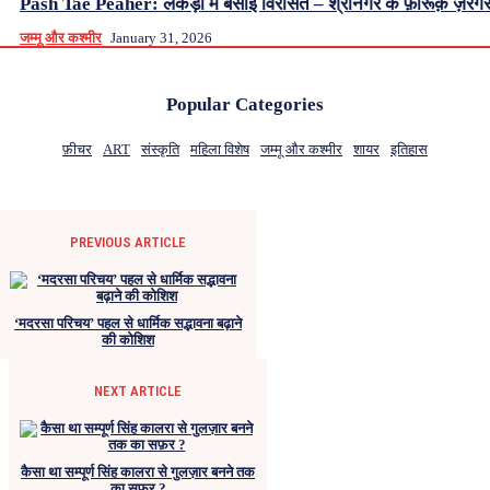
Pash Tae Peaher: लकड़ी में बसाई विरासत – श्रीनगर के फ़ारूक़ ज़रग
जम्मू और कश्मीर
January 31, 2026
Popular Categories
फ़ीचर
ART
संस्कृति
महिला विशेष
जम्मू और कश्मीर
शायर
इतिहास
PREVIOUS ARTICLE
‘मदरसा परिचय’ पहल से धार्मिक सद्भावना बढ़ाने
की कोशिश
NEXT ARTICLE
कैसा था सम्पूर्ण सिंह कालरा से गुलज़ार बनने तक
का सफ़र ?