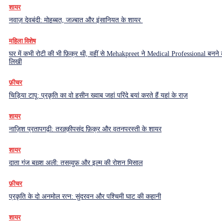
शायर
नवाज़ देवबंदी: मोहब्बत, जज़्बात और इंसानियत के शायर
महिला विशेष
घर में कभी रोटी की भी फ़िक्र थी, वहीं से Mehakpreet ने Medical Professional बनने
लिखी
फ़ीचर
चिड़िया टापू: प्रकृति का वो हसीन ख्वाब जहां परिंदे बयां करते हैं यहां के राज़
शायर
नाज़िश प्रतापगढ़ी: तरक़्क़ीपसंद फ़िक्र और वतनपरस्ती के शायर
शायर
दाता गंज बख़्श अली: तसव्वुफ़ और इल्म की रोशन मिसाल
फ़ीचर
प्रकृति के दो अनमोल रत्न: सुंदरवन और पश्चिमी घाट की कहानी
शायर