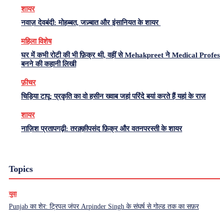
शायर
नवाज़ देवबंदी: मोहब्बत, जज़्बात और इंसानियत के शायर
महिला विशेष
घर में कभी रोटी की भी फ़िक्र थी, वहीं से Mehakpreet ने Medical Profe
बनने की कहानी लिखी
फ़ीचर
चिड़िया टापू: प्रकृति का वो हसीन ख्वाब जहां परिंदे बयां करते हैं यहां के राज़
शायर
नाज़िश प्रतापगढ़ी: तरक़्क़ीपसंद फ़िक्र और वतनपरस्ती के शायर
Topics
युवा
Punjab का शेर: ट्रिपल जंपर Arpinder Singh के संघर्ष से गोल्ड तक का सफ़र