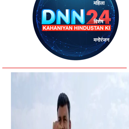
महिला
विशेष
मनोरंजन
एनालिसिस