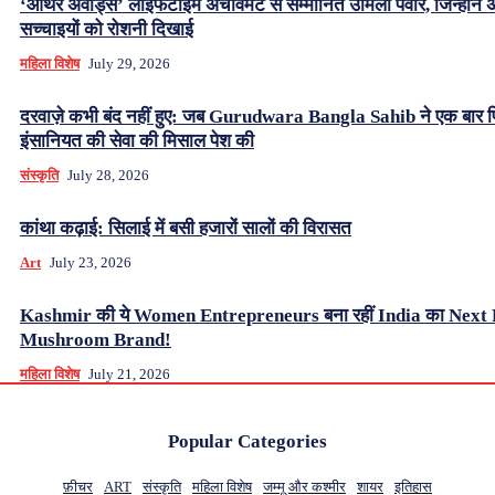
‘ऑथर अवार्ड्स’ लाइफटाइम अचीवमेंट से सम्मानित उर्मिला पवार, जिन्होंने अंध
सच्चाइयों को रोशनी दिखाई
महिला विशेष
July 29, 2026
दरवाज़े कभी बंद नहीं हुए: जब Gurudwara Bangla Sahib ने एक बार 
इंसानियत की सेवा की मिसाल पेश की
संस्कृति
July 28, 2026
कांथा कढ़ाई: सिलाई में बसी हजारों सालों की विरासत
Art
July 23, 2026
Kashmir की ये Women Entrepreneurs बना रहीं India का Nex
Mushroom Brand!
महिला विशेष
July 21, 2026
Popular Categories
फ़ीचर
ART
संस्कृति
महिला विशेष
जम्मू और कश्मीर
शायर
इतिहास