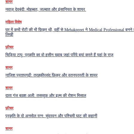
शायर
नवाज़ देवबंदी: मोहब्बत, जज़्बात और इंसानियत के शायर
महिला विशेष
घर में कभी रोटी की भी फ़िक्र थी, वहीं से Mehakpreet ने Medical Professional बनने
लिखी
फ़ीचर
चिड़िया टापू: प्रकृति का वो हसीन ख्वाब जहां परिंदे बयां करते हैं यहां के राज़
शायर
नाज़िश प्रतापगढ़ी: तरक़्क़ीपसंद फ़िक्र और वतनपरस्ती के शायर
शायर
दाता गंज बख़्श अली: तसव्वुफ़ और इल्म की रोशन मिसाल
फ़ीचर
प्रकृति के दो अनमोल रत्न: सुंदरवन और पश्चिमी घाट की कहानी
शायर