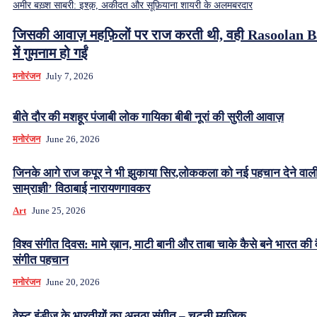
अमीर बख़्श साबरी: इश्क़, अकीदत और सूफ़ियाना शायरी के अलमबरदार
जिसकी आवाज़ महफ़िलों पर राज करती थी, वही Rasoolan 
में गुमनाम हो गईं
मनोरंजन
July 7, 2026
बीते दौर की मशहूर पंजाबी लोक गायिका बीबी नूरां की सुरीली आवाज़
मनोरंजन
June 26, 2026
जिनके आगे राज कपूर ने भी झुकाया सिर,लोककला को नई पहचान देने वाल
साम्राज्ञी’ विठाबाई नारायणगावकर
Art
June 25, 2026
विश्व संगीत दिवस: मामे ख़ान, माटी बानी और ताबा चाके कैसे बने भारत की 
संगीत पहचान
मनोरंजन
June 20, 2026
वेस्ट इंडीज़ के भारतीयों का अनूठा संगीत – चटनी म्यूजिक