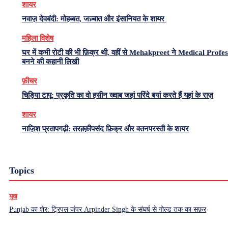
शायर
नवाज़ देवबंदी: मोहब्बत, जज़्बात और इंसानियत के शायर
महिला विशेष
घर में कभी रोटी की भी फ़िक्र थी, वहीं से Mehakpreet ने Medical Profe
बनने की कहानी लिखी
फ़ीचर
चिड़िया टापू: प्रकृति का वो हसीन ख्वाब जहां परिंदे बयां करते हैं यहां के राज़
शायर
नाज़िश प्रतापगढ़ी: तरक़्क़ीपसंद फ़िक्र और वतनपरस्ती के शायर
Topics
युवा
Punjab का शेर: ट्रिपल जंपर Arpinder Singh के संघर्ष से गोल्ड तक का सफ़र