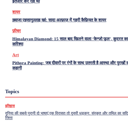
इंतज़ार कर रहा था
शायर
ख़्वाजा एहसानुल्लाह ख़ां: सादा अल्फ़ाज़ में गहरी कैफ़ियत के शायर
फ़ीचर
Himalayan Diamond: 15 साल बाद खिलने वाला ‘केन्ज़ो फूल’, कुदरत का
करिश्मा
Art
Pithora Painting: जब दीवारों पर रंगों के साथ उतरती है आस्था और पुरखों 
कहानी
Topics
इतिहास
दुनिया की सबसे पुरानी दो भाषाएं,एक विरासत तो दूसरी धड़कन: संस्कृत और तमिल का सदियो
रिश्ता