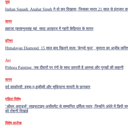
युवा
Indian Squash: Anahat Singh ने वो कर दिखाया, जिसका भारत 21 साल से इंतज़ार क
शायर
ख़्वाजा एहसानुल्लाह ख़ां: सादा अल्फ़ाज़ में गहरी कैफ़ियत के शायर
फ़ीचर
Himalayan Diamond: 15 साल बाद खिलने वाला ‘केन्ज़ो फूल’, कुदरत का अज़ीब करिश्
Art
Pithora Painting: जब दीवारों पर रंगों के साथ उतरती है आस्था और पुरखों की कहानी
शायर
दर्द काकोरवी: इश्क़-ए-हक़ीक़ी और सूफ़ियाना शायरी के फ़नकार
महिला विशेष
‘ऑथर अवार्ड्स’ लाइफटाइम अचीवमेंट से सम्मानित उर्मिला पवार, जिन्होंने अंधेरे में छिपी सच
को रोशनी दिखाई
विशेष आलेख