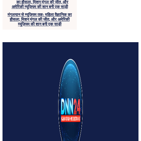
मंगलयान से म्यूज़ियम तक: महिला वैज्ञानिक का
हौसला, मिशन मंगल की जीत, और अमेरिकी
म्यूज़ियम की शान बनी एक साड़ी