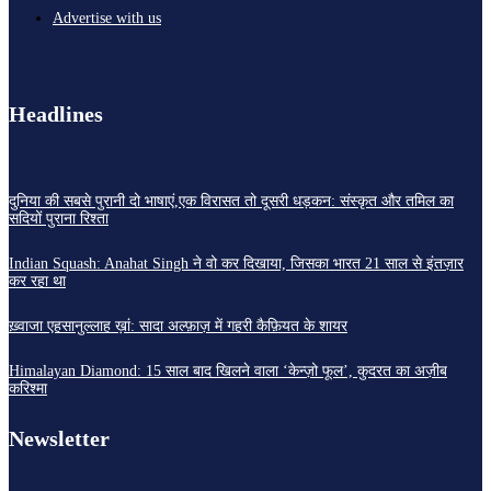
Advertise with us
Headlines
दुनिया की सबसे पुरानी दो भाषाएं,एक विरासत तो दूसरी धड़कन: संस्कृत और तमिल का
सदियों पुराना रिश्ता
Indian Squash: Anahat Singh ने वो कर दिखाया, जिसका भारत 21 साल से इंतज़ार
कर रहा था
ख़्वाजा एहसानुल्लाह ख़ां: सादा अल्फ़ाज़ में गहरी कैफ़ियत के शायर
Himalayan Diamond: 15 साल बाद खिलने वाला ‘केन्ज़ो फूल’, कुदरत का अज़ीब
करिश्मा
Newsletter