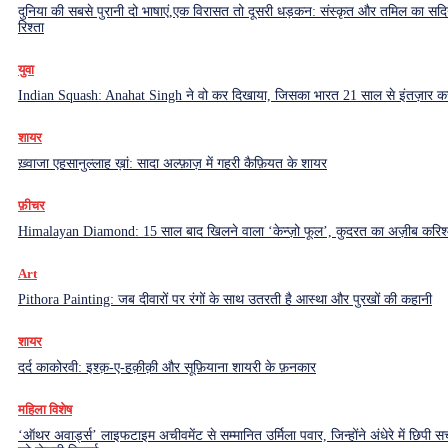
दुनिया की सबसे पुरानी दो भाषाएं,एक विरासत तो दूसरी धड़कन: संस्कृत और तमिल का सदियो
रिश्ता
युवा
Indian Squash: Anahat Singh ने वो कर दिखाया, जिसका भारत 21 साल से इंतज़ार क
शायर
ख़्वाजा एहसानुल्लाह ख़ां: सादा अल्फ़ाज़ में गहरी कैफ़ियत के शायर
फ़ीचर
Himalayan Diamond: 15 साल बाद खिलने वाला ‘केन्ज़ो फूल’, कुदरत का अज़ीब करिश्
Art
Pithora Painting: जब दीवारों पर रंगों के साथ उतरती है आस्था और पुरखों की कहानी
शायर
दर्द काकोरवी: इश्क़-ए-हक़ीक़ी और सूफ़ियाना शायरी के फ़नकार
महिला विशेष
‘ऑथर अवार्ड्स’ लाइफटाइम अचीवमेंट से सम्मानित उर्मिला पवार, जिन्होंने अंधेरे में छिपी सच