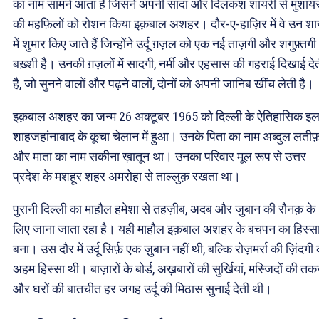
का नाम सामने आता है जिसने अपनी सादा और दिलकश शायरी से मुशायरो
की महफ़िलों को रोशन किया इक़बाल अशहर। दौर-ए-हाज़िर में वे उन शाय
में शुमार किए जाते हैं जिन्होंने उर्दू ग़ज़ल को एक नई ताज़गी और शगुफ़्तगी
बख़्शी है। उनकी ग़ज़लों में सादगी, नर्मी और एहसास की गहराई दिखाई दे
है, जो सुनने वालों और पढ़ने वालों, दोनों को अपनी जानिब खींच लेती है।
इक़बाल अशहर का जन्म 26 अक्टूबर 1965 को दिल्ली के ऐतिहासिक इल
शाहजहांनाबाद के कूचा चेलान में हुआ। उनके पिता का नाम अब्दुल लतीफ
और माता का नाम सकीना ख़ातून था। उनका परिवार मूल रूप से उत्तर
प्रदेश के मशहूर शहर अमरोहा से ताल्लुक़ रखता था।
पुरानी दिल्ली का माहौल हमेशा से तहज़ीब, अदब और ज़ुबान की रौनक़ के
लिए जाना जाता रहा है। यही माहौल इक़बाल अशहर के बचपन का हिस्स
बना। उस दौर में उर्दू सिर्फ़ एक ज़ुबान नहीं थी, बल्कि रोज़मर्रा की ज़िंदगी
अहम हिस्सा थी। बाज़ारों के बोर्ड, अख़बारों की सुर्खियां, मस्जिदों की तकरी
और घरों की बातचीत हर जगह उर्दू की मिठास सुनाई देती थी।