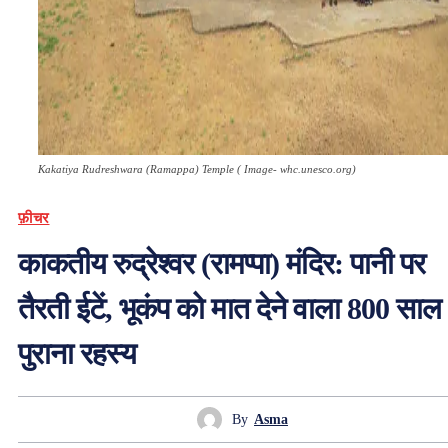
Kakatiya Rudreshwara (Ramappa) Temple ( Image- whc.unesco.org)
फ़ीचर
काकतीय रुद्रेश्वर (रामप्पा) मंदिर: पानी पर
तैरती ईटें, भूकंप को मात देने वाला 800 साल
पुराना रहस्य
By
Asma