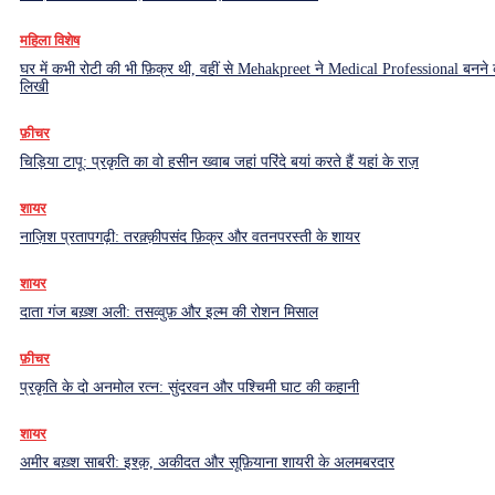
महिला विशेष
घर में कभी रोटी की भी फ़िक्र थी, वहीं से Mehakpreet ने Medical Professional बनने
लिखी
फ़ीचर
चिड़िया टापू: प्रकृति का वो हसीन ख्वाब जहां परिंदे बयां करते हैं यहां के राज़
शायर
नाज़िश प्रतापगढ़ी: तरक़्क़ीपसंद फ़िक्र और वतनपरस्ती के शायर
शायर
दाता गंज बख़्श अली: तसव्वुफ़ और इल्म की रोशन मिसाल
फ़ीचर
प्रकृति के दो अनमोल रत्न: सुंदरवन और पश्चिमी घाट की कहानी
शायर
अमीर बख़्श साबरी: इश्क़, अकीदत और सूफ़ियाना शायरी के अलमबरदार