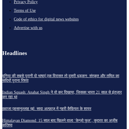
Privacy Policy
Terms of Use
Code of ethics for digital news websites
Advertise with us
Headlines
दुनिया की सबसे पुरानी दो भाषाएं,एक विरासत तो दूसरी धड़कन: संस्कृत और तमिल का
सदियों पुराना रिश्ता
Indian Squash: Anahat Singh ने वो कर दिखाया, जिसका भारत 21 साल से इंतज़ार
कर रहा था
ख़्वाजा एहसानुल्लाह ख़ां: सादा अल्फ़ाज़ में गहरी कैफ़ियत के शायर
Himalayan Diamond: 15 साल बाद खिलने वाला ‘केन्ज़ो फूल’, कुदरत का अज़ीब
करिश्मा