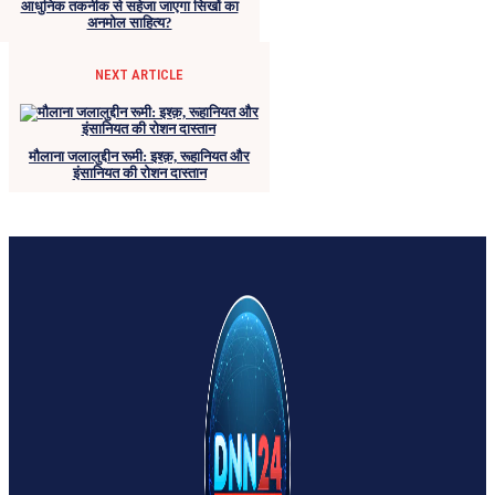
आधुनिक तकनीक से सहेजा जाएगा सिखों का
अनमोल साहित्य?
NEXT ARTICLE
मौलाना जलालुद्दीन रूमी: इश्क़, रूहानियत और
इंसानियत की रोशन दास्तान