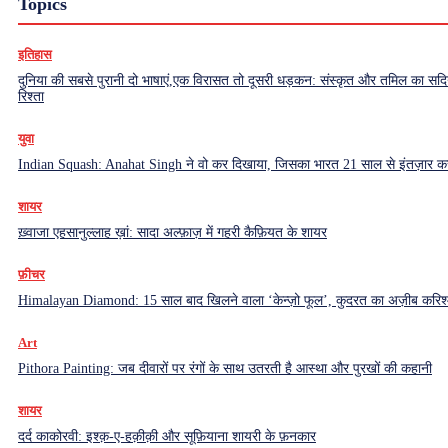
Topics
इतिहास
दुनिया की सबसे पुरानी दो भाषाएं,एक विरासत तो दूसरी धड़कन: संस्कृत और तमिल का सदियो
रिश्ता
युवा
Indian Squash: Anahat Singh ने वो कर दिखाया, जिसका भारत 21 साल से इंतज़ार क
शायर
ख़्वाजा एहसानुल्लाह ख़ां: सादा अल्फ़ाज़ में गहरी कैफ़ियत के शायर
फ़ीचर
Himalayan Diamond: 15 साल बाद खिलने वाला ‘केन्ज़ो फूल’, कुदरत का अज़ीब करिश्
Art
Pithora Painting: जब दीवारों पर रंगों के साथ उतरती है आस्था और पुरखों की कहानी
शायर
दर्द काकोरवी: इश्क़-ए-हक़ीक़ी और सूफ़ियाना शायरी के फ़नकार