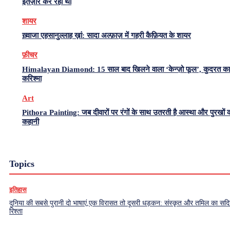
इंतज़ार कर रहा था
शायर
ख़्वाजा एहसानुल्लाह ख़ां: सादा अल्फ़ाज़ में गहरी कैफ़ियत के शायर
फ़ीचर
Himalayan Diamond: 15 साल बाद खिलने वाला ‘केन्ज़ो फूल’, कुदरत का
करिश्मा
Art
Pithora Painting: जब दीवारों पर रंगों के साथ उतरती है आस्था और पुरखों 
कहानी
Topics
इतिहास
दुनिया की सबसे पुरानी दो भाषाएं,एक विरासत तो दूसरी धड़कन: संस्कृत और तमिल का सदियो
रिश्ता