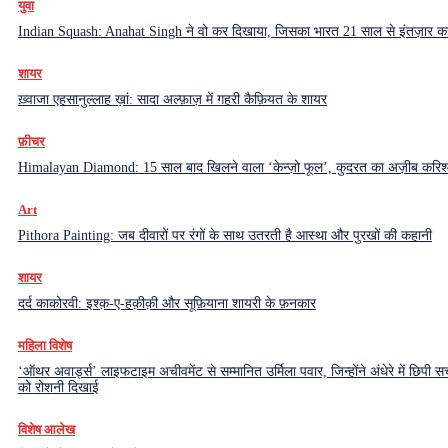
युवा
Indian Squash: Anahat Singh ने वो कर दिखाया, जिसका भारत 21 साल से इंतज़ार क
शायर
ख़्वाजा एहसानुल्लाह ख़ां: सादा अल्फ़ाज़ में गहरी कैफ़ियत के शायर
फ़ीचर
Himalayan Diamond: 15 साल बाद खिलने वाला ‘केन्ज़ो फूल’, कुदरत का अज़ीब करिश्
Art
Pithora Painting: जब दीवारों पर रंगों के साथ उतरती है आस्था और पुरखों की कहानी
शायर
दर्द काकोरवी: इश्क़-ए-हक़ीक़ी और सूफ़ियाना शायरी के फ़नकार
महिला विशेष
‘ऑथर अवार्ड्स’ लाइफटाइम अचीवमेंट से सम्मानित उर्मिला पवार, जिन्होंने अंधेरे में छिपी सच
को रोशनी दिखाई
विशेष आलेख