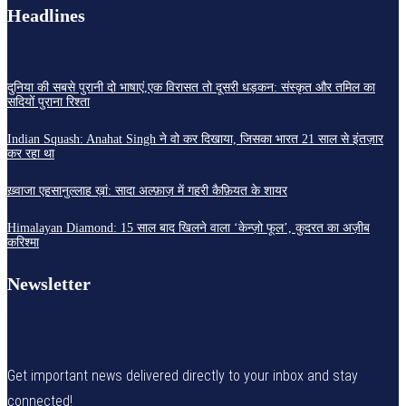
Headlines
दुनिया की सबसे पुरानी दो भाषाएं,एक विरासत तो दूसरी धड़कन: संस्कृत और तमिल का
सदियों पुराना रिश्ता
Indian Squash: Anahat Singh ने वो कर दिखाया, जिसका भारत 21 साल से इंतज़ार
कर रहा था
ख़्वाजा एहसानुल्लाह ख़ां: सादा अल्फ़ाज़ में गहरी कैफ़ियत के शायर
Himalayan Diamond: 15 साल बाद खिलने वाला ‘केन्ज़ो फूल’, कुदरत का अज़ीब
करिश्मा
Newsletter
Get important news delivered directly to your inbox and stay
connected!