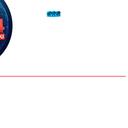
अंग्रेज़ी
संस्कृति
इतिहास
Saturday,
August 1,
युवा
महिला विशेष
2026
33.2
Delhi
मनोरंजन
एनालिसिस
C