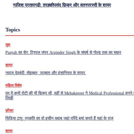
नाज़िश प्रतापगढ़ी: तरक़्क़ीपसंद फ़िक्र और वतनपरस्ती के शायर
Topics
युवा
Punjab का शेर: ट्रिपल जंपर Arpinder Singh के संघर्ष से गोल्ड तक का सफ़र
शायर
नवाज़ देवबंदी: मोहब्बत, जज़्बात और इंसानियत के शायर
महिला विशेष
घर में कभी रोटी की भी फ़िक्र थी, वहीं से Mehakpreet ने Medical Professional बनने
लिखी
फ़ीचर
चिड़िया टापू: प्रकृति का वो हसीन ख्वाब जहां परिंदे बयां करते हैं यहां के राज़
शायर