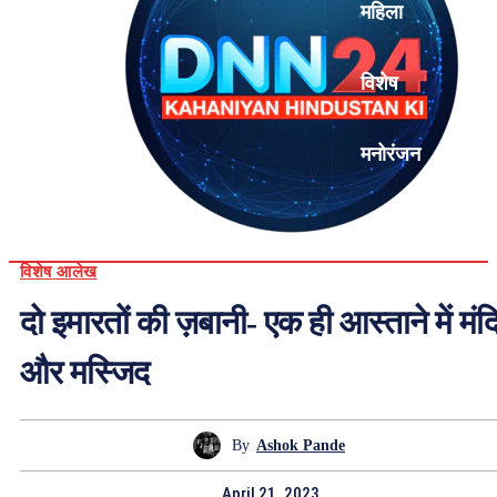
महिला
विशेष
मनोरंजन
एनालिसिस
विशेष आलेख
दो इमारतों की ज़बानी- एक ही आस्ताने में मंद
और मस्जिद
By
Ashok Pande
April 21, 2023