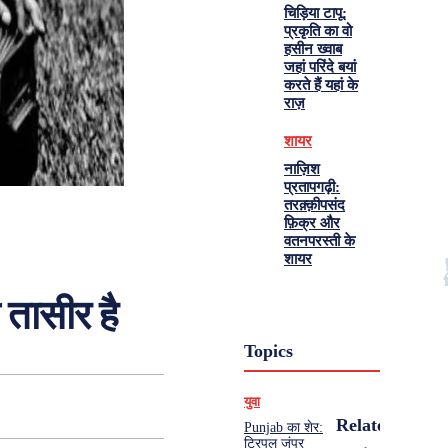
चिड़िया टापू:
प्रकृति का वो
हसीन ख्वाब
जहां परिंदे बयां
करते हैं यहां के
राज़
शायर
नाज़िश
प्रतापगढ़ी:
तरक़्क़ीपसंद
फ़िक्र और
वतनपरस्ती के
शायर
तासीर है
Topics
युवा
Related
Punjab का शेर:
ट्रिपल जंपर