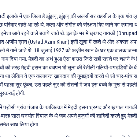
ी इलाके में एक जिला है झुंझनू. झुंझनू की अलसीसर तहसील के एक गांव लूणा म
 कुछ परिवार रहते आ रहे थे. कला और संगीत को संरक्षण दिए जाने का ज़मान
ें हमेशा आगे रहने वाले बताये जाते थे. इलाक़े भर में ध्रुपद गायकी (Dhrup
्ताद अज़ीम ख़ान (Ustad Azim Khan) इसी लूणा में रहते थे और अक्सर अपन
ों में गाने जाते थे. 18 जुलाई 1927 को अज़ीम खान के घर एक बालक जन्म
म दिया गया. मेहदी का अर्थ हुआ ऐसा शख्स जिसे सही रास्ते पर चलने के ल
बच्चों की तरह मेहदी हसन का बचपन भी लूना की रेतीली गलियों-पगडंडियों के
ाना था लेकिन वे एक कलावन्त ख़ानदान की नुमाइंदगी करते थे सो चार-पांच 
ें पहला सुर फूंका. उस पहले सुर की रोशनी में जब इस बच्चे के मुख से पहली
ुस्कराई होगी.
ं पड़ोसी प्रांत पंजाब के फाजिल्का में मेहदी हसन ध्रुपद और ख़याल गायक
-बारह साल घनघोर रियाज़ के थे जब अपने बुजुर्गों की शागिर्दी करते हुए मेहद
मेत साध लिया होगा.