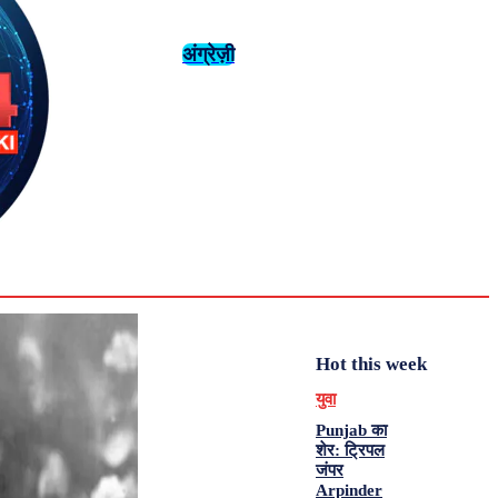
अंग्रेज़ी
संस्कृति
इतिहास
Tuesday,
August 4,
युवा
महिला विशेष
2026
31.6
Delhi
मनोरंजन
एनालिसिस
C
Hot this week
युवा
Punjab का
शेर: ट्रिपल
जंपर
Arpinder