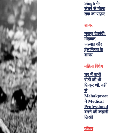
Singh के
संघर्ष से गोल्ड
तक का सफ़र
शायर
नवाज़ देवबंदी:
मोहब्बत,
जज़्बात और
इंसानियत के
शायर
महिला विशेष
घर में कभी
रोटी की भी
फ़िक्र थी, वहीं
से
Mehakpreet
ने Medical
Professional
बनने की कहानी
लिखी
फ़ीचर