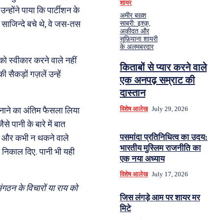
शायर
न्होंने पाया कि पार्टीशन के
अमीर बख़्श
 साजिन्दे बचे थे, वे जस-तस
साबरी: इश्क़,
अकीदत और
सूफ़ियाना शायरी
के अलमबरदार
ो स्वीकार करने वाले नहीं
किताबों से प्यार करने वाले
सैकड़ों गज़लें उन्हें
एक अनपढ़ सम्राट की
दास्तान
विशेष आलेख
July 29, 2026
नाने का अंतिम फैसला लिया
 पानी के बारे में बात
पसमांदा प्रतिनिधित्व का उदय:
बे और कभी न थकने वाले
भारतीय मुस्लिम राजनीति का
े निकाल दिए. पानी भी यही
एक नया अध्याय
विशेष आलेख
July 17, 2026
ंगठन के विचारों या राय को
जिस लंगड़े आम पर शायर मर
मिटे