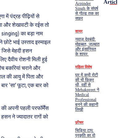
Articles
Arpinder
Singh के संघर्ष
से गोल्ड तक का
ें पंद्रह पीढ़ियों से
सफ़र
ा था और शेखावटी के रईस तो
शायर
ad singing) का बड़ा नाम
नवाज़ देवबंदी:
े छोटे भाई उस्ताद इस्माइल
मोहब्बत, जज़्बात
और इंसानियत
ा जिसे मेहदी हसन
के शायर
िए दैवीय रोशनी मिली हुई
महिला विशेष
 बीच बकरियां चराने और
घर में कभी रोटी
साल की आयु में पिता और
की भी फ़िक्र
 बार ‘सा’ फूटा, एक बार को
थी, वहीं से
Mehakpreet ने
Medical
Professional
बनने की कहानी
ी की अपनी पहली परफॉर्मेंस
लिखी
ी हसन ने ज्यादातर रागों को
फ़ीचर
चिड़िया टापू:
प्रकृति का वो