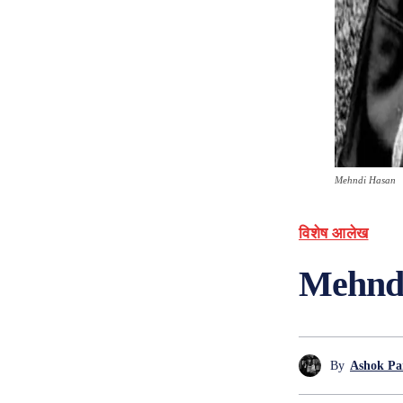
Mehndi Hasan
विशेष आलेख
Mehndi 
By
Ashok Pa