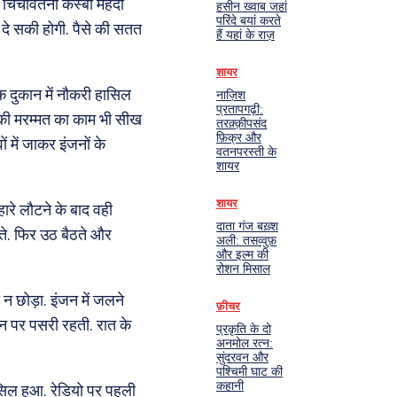
चिचावतनी कस्बा मेहदी
हसीन ख्वाब जहां
परिंदे बयां करते
 दे सकी होगी. पैसे की सतत
हैं यहां के राज़
शायर
 दुकान में नौकरी हासिल
नाज़िश
प्रतापगढ़ी:
ों की मरम्मत का काम भी सीख
तरक़्क़ीपसंद
फ़िक्र और
ं में जाकर इंजनों के
वतनपरस्ती के
शायर
शायर
हारे लौटने के बाद वही
दाता गंज बख़्श
ते. फिर उठ बैठते और
अली: तसव्वुफ़
और इल्म की
रोशन मिसाल
न छोड़ा. इंजन में जलने
फ़ीचर
न पर पसरी रहती. रात के
प्रकृति के दो
अनमोल रत्न:
सुंदरवन और
पश्चिमी घाट की
कहानी
ासिल हुआ. रेडियो पर पहली