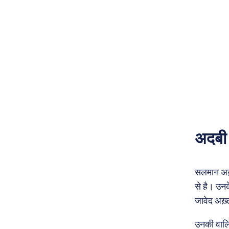
अदबी 
सलमान अख़
से है। उनक
जावेद अख़्त
उनकी वालि