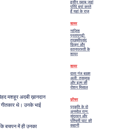
हसीन ख्वाब जहां
परिंदे बयां करते
हैं यहां के राज़
शायर
नाज़िश
प्रतापगढ़ी:
तरक़्क़ीपसंद
फ़िक्र और
वतनपरस्ती के
शायर
शायर
दाता गंज बख़्श
अली: तसव्वुफ़
और इल्म की
रोशन मिसाल
बेहद मशहूर अदबी ख़ानदान
फ़ीचर
ाने गीतकार थे। उनके भाई
प्रकृति के दो
अनमोल रत्न:
सुंदरवन और
पश्चिमी घाट की
कहानी
ि बचपन में ही उनका