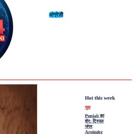
अंग्रेज़ी
संस्कृति
इतिहास
Tuesday,
August 4,
युवा
महिला विशेष
2026
31.6
Delhi
मनोरंजन
एनालिसिस
C
Hot this week
युवा
Punjab का
शेर: ट्रिपल
जंपर
Arpinder