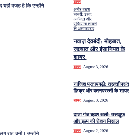
शायर
यही वजह है कि उन्होंने
अमीर बख़्श
साबरी: इश्क़,
अकीदत और
सूफ़ियाना शायरी
के अलमबरदार
नवाज़ देवबंदी: मोहब्बत,
जज़्बात और इंसानियत के
शायर
शायर
August 3, 2026
नाज़िश प्रतापगढ़ी: तरक़्क़ीपसंद
फ़िक्र और वतनपरस्ती के शायर
शायर
August 3, 2026
दाता गंज बख़्श अली: तसव्वुफ़
और इल्म की रोशन मिसाल
शायर
August 2, 2026
ग राह चुनी। उन्होंने