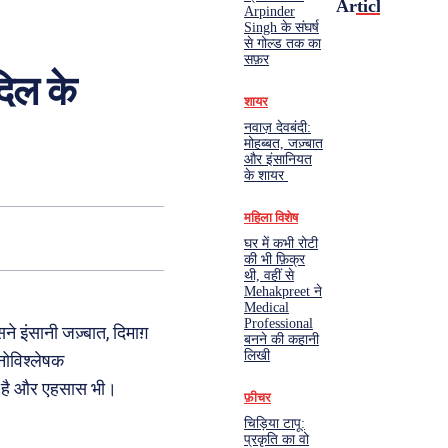
Articles
Arpinder
Singh के संघर्ष
से गोल्ड तक का
सफ़र
दिल के
शायर
नवाज़ देवबंदी:
मोहब्बत, जज़्बात
और इंसानियत
के शायर
महिला विशेष
घर में कभी रोटी
की भी फ़िक्र
थी, वहीं से
Mehakpreet ने
Medical
Professional
े इंसानी जज़्बात, दिमाग़
बनने की कहानी
लिखी
नोविश्लेषक
ी है और एहसास भी।
फ़ीचर
चिड़िया टापू:
प्रकृति का वो