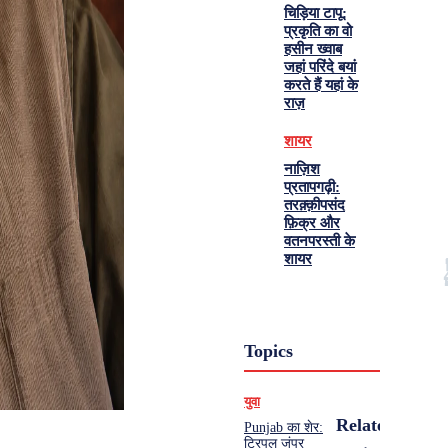
चिड़िया टापू:
प्रकृति का वो
हसीन ख्वाब
जहां परिंदे बयां
करते हैं यहां के
राज़
शायर
नाज़िश
प्रतापगढ़ी:
तरक़्क़ीपसंद
फ़िक्र और
वतनपरस्ती के
शायर
Topics
युवा
Related
Punjab का शेर:
ट्रिपल जंपर