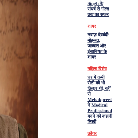
Singh के
संघर्ष से गोल्ड
तक का सफ़र
शायर
नवाज़ देवबंदी:
मोहब्बत,
जज़्बात और
इंसानियत के
शायर
महिला विशेष
घर में कभी
रोटी की भी
फ़िक्र थी, वहीं
से
Mehakpreet
ने Medical
Professional
बनने की कहानी
लिखी
फ़ीचर