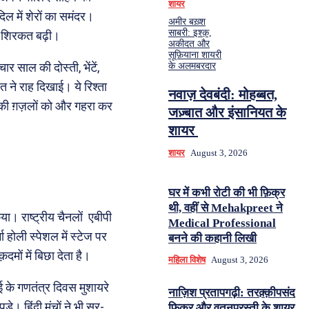
शायर
िल में शेरों का समंदर।
अमीर बख़्श
साबरी: इश्क़,
ें शिरकत बढ़ी।
अकीदत और
सूफ़ियाना शायरी
 साल की दोस्ती, भेंटें,
के अलमबरदार
त ने राह दिखाई। ये रिश्ता
नवाज़ देवबंदी: मोहब्बत,
उनकी ग़ज़लों को और गहरा कर
जज़्बात और इंसानियत के
शायर
शायर
August 3, 2026
घर में कभी रोटी की भी फ़िक्र
थी, वहीं से Mehakpreet ने
ा। राष्ट्रीय चैनलों एबीपी
Medical Professional
 होली स्पेशल में स्टेज पर
बनने की कहानी लिखी
दमों में बिछा देता है।
महिला विशेष
August 3, 2026
ई के गणतंत्र दिवस मुशायरे
नाज़िश प्रतापगढ़ी: तरक़्क़ीपसंद
़े। हिंदी मंचों ने भी सर-
फ़िक्र और वतनपरस्ती के शायर