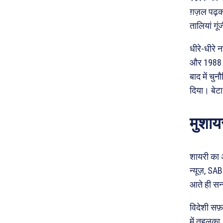
ग़ज़ल पढ़क
तालियां गू
धीरे-धीरे 
और 1988 मे
बाद में चु
दिया। बेट
मुशाय
शायरी का अ
न्यूज़, SA
आते ही सन्
विदेशी सफ़
में तहलका।