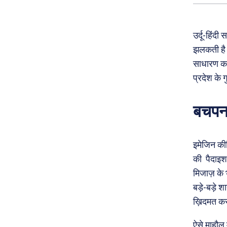
उर्दू-हिंद
झलकती है।
साधारण कहा
प्रदेश के ग
बचपन 
इमेजिन कीज
की पैदाइश 
मिजाज़ के 
बड़े-बड़े श
ख़िदमत कर
ऐसे माहौल 