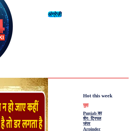
अंग्रेज़ी
संस्कृति
इतिहास
Tuesday,
August 4,
युवा
महिला विशेष
2026
31.6
Delhi
मनोरंजन
एनालिसिस
C
Hot this week
युवा
Punjab का
शेर: ट्रिपल
जंपर
Arpinder