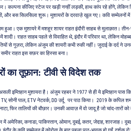
र। कल्पना कीजिए स्टेज पर खड़ी नन्हीं लड़की, हाथ कांप रहे होंगे, लेकिन द
ंजी, और बस सिलसिला शुरू। मुशायरों के दरवाजे़ खुल गए। कवि सम्मेलनों म
नाम हुआ। एक मुशायरे में मशहूर शायर राहत इंदौरी साहब से मुलाक़ात। तीन-चार
ं शादी। राहत साहब पहले से विवाहित थे, इंदौर में परिवार था, लेकिन मोहब्ब
नौतियों से गुज़रा, लेकिन अंजुम की शायरी कभी रुकी नहीं। जुदाई के दर्द ने 
ा समीर राहत इस सफ़र का हिस्सा बना।
रों का तूफ़ान: टीवी से विदेश तक
सली इम्तिहान मुशायरा है। अंजुम रहबर ने 1977 से ही ये इम्तिहान पास किय
B TV, सोनी पाल, ETV नेटवर्क, DD उर्दू पर पाठ किया। 2019 के कपिल शर्मा
नाटा, फिर तालियों की बौछार। उनकी आवाज़ में वो जादू है जो चांद-तारों को क़
र में अमेरिका, कनाडा, पाकिस्तान, ओमान, दुबई, कतर, जेद्दाह, शारजाह। दुब
 इंदौर के कवि सम्मेलन में कोरोना के बाद पहला पाठ-भावुक हो गईं, दर्शक रो पड