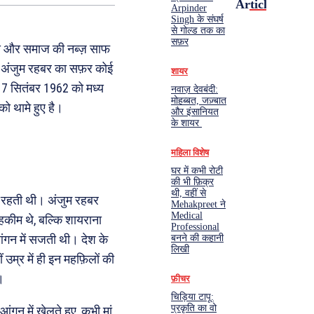
Articles
Arpinder
Singh के संघर्ष
से गोल्ड तक का
सफ़र
िठास और समाज की नब्ज़ साफ
ी अंजुम रहबर का सफ़र कोई
शायर
 17 सितंबर 1962 को मध्य
नवाज़ देवबंदी:
मोहब्बत, जज़्बात
को थामे हुए है।
और इंसानियत
के शायर
महिला विशेष
घर में कभी रोटी
की भी फ़िक्र
थी, वहीं से
ुली रहती थी। अंजुम रहबर
Mehakpreet ने
Medical
 हकीम थे, बल्कि शायराना
Professional
आंगन में सजती थी। देश के
बनने की कहानी
लिखी
ं उम्र में ही इन महफ़िलों की
।
फ़ीचर
चिड़िया टापू:
प्रकृति का वो
ंगन में खेलते हुए, कभी मां