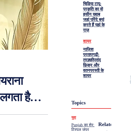
चिड़िया टापू:
प्रकृति का वो
हसीन ख्वाब
जहां परिंदे बयां
करते हैं यहां के
राज़
शायर
नाज़िश
प्रतापगढ़ी:
तरक़्क़ीपसंद
फ़िक्र और
वतनपरस्ती के
शायर
ायराना
र लगता है…
Topics
युवा
Related
Punjab का शेर:
ट्रिपल जंपर