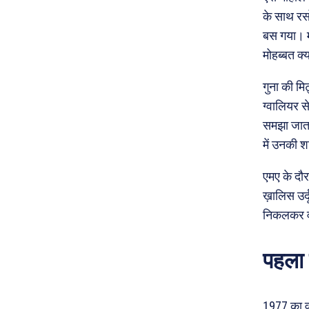
के साथ रसो
बस गया। मु
मोहब्बत क्य
गुना की मि
ग्वालियर स
समझा जाता 
में उनकी 
एमए के दौर
ख़ालिस उर्
निकलकर वो 
पहला 
1977 का व