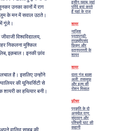
हसीन ख्वाब जहां
-सुनकर उनका कानों में राग
परिंदे बयां करते
हैं यहां के राज़
ंजुम के मन में सवाल उठते।
ं गूंजे।
शायर
नाज़िश
े जीवाजी विश्वविद्यालय,
प्रतापगढ़ी:
तरक़्क़ीपसंद
 बाहर निकलना मुश्किल
फ़िक्र और
वतनपरस्ती के
़ालिब, इक़बाल। इनकी छांव
शायर
शायर
बोलचाल है। इसलिए उन्होंने
दाता गंज बख़्श
अली: तसव्वुफ़
्वालियर की यूनिवर्सिटी से
और इल्म की
रोशन मिसाल
ल्कि शायरी का हथियार बनी।
फ़ीचर
प्रकृति के दो
अनमोल रत्न:
सुंदरवन और
पश्चिमी घाट की
कहानी
 अपने वालिद साहब की