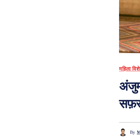
महिला विश
अंजु
सफ़र
By
M