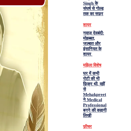
Singh के
संघर्ष से गोल्ड
तक का सफ़र
शायर
नवाज़ देवबंदी:
मोहब्बत,
जज़्बात और
इंसानियत के
शायर
महिला विशेष
घर में कभी
रोटी की भी
फ़िक्र थी, वहीं
से
Mehakpreet
ने Medical
Professional
बनने की कहानी
लिखी
फ़ीचर