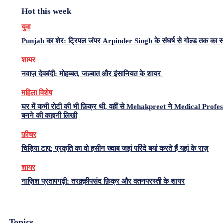
Hot this week
युवा
Punjab का शेर: ट्रिपल जंपर Arpinder Singh के संघर्ष से गोल्ड तक का 
शायर
नवाज़ देवबंदी: मोहब्बत, जज़्बात और इंसानियत के शायर
महिला विशेष
घर में कभी रोटी की भी फ़िक्र थी, वहीं से Mehakpreet ने Medical Profe
बनने की कहानी लिखी
फ़ीचर
चिड़िया टापू: प्रकृति का वो हसीन ख्वाब जहां परिंदे बयां करते हैं यहां के राज़
शायर
नाज़िश प्रतापगढ़ी: तरक़्क़ीपसंद फ़िक्र और वतनपरस्ती के शायर
Topics