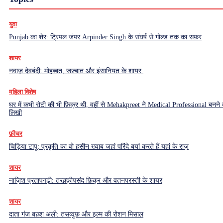
युवा
Punjab का शेर: ट्रिपल जंपर Arpinder Singh के संघर्ष से गोल्ड तक का सफ़र
शायर
नवाज़ देवबंदी: मोहब्बत, जज़्बात और इंसानियत के शायर
महिला विशेष
घर में कभी रोटी की भी फ़िक्र थी, वहीं से Mehakpreet ने Medical Professional बनने
लिखी
फ़ीचर
चिड़िया टापू: प्रकृति का वो हसीन ख्वाब जहां परिंदे बयां करते हैं यहां के राज़
शायर
नाज़िश प्रतापगढ़ी: तरक़्क़ीपसंद फ़िक्र और वतनपरस्ती के शायर
शायर
दाता गंज बख़्श अली: तसव्वुफ़ और इल्म की रोशन मिसाल