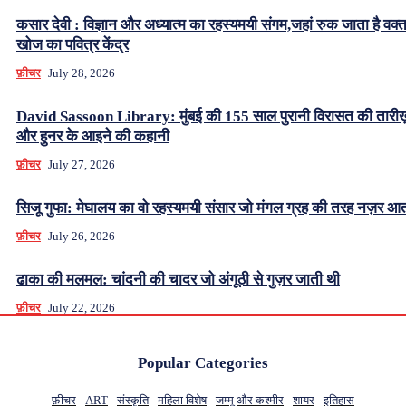
कसार देवी : विज्ञान और अध्यात्म का रहस्यमयी संगम,जहां रुक जाता है वक्
खोज का पवित्र केंद्र
फ़ीचर
July 28, 2026
David Sassoon Library: मुंबई की 155 साल पुरानी विरासत की तारीख
और हुनर के आइने की कहानी
फ़ीचर
July 27, 2026
सिजू गुफा: मेघालय का वो रहस्यमयी संसार जो मंगल ग्रह की तरह नज़र आत
फ़ीचर
July 26, 2026
ढाका की मलमल: चांदनी की चादर जो अंगूठी से गुज़र जाती थी
फ़ीचर
July 22, 2026
Popular Categories
फ़ीचर
ART
संस्कृति
महिला विशेष
जम्मू और कश्मीर
शायर
इतिहास