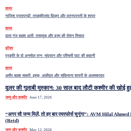
शायर
नाज़िश प्रतापगढ़ी: तरक़्क़ीपसंद फ़िक्र और वतनपरस्ती के शायर
शायर
दाता गंज बख़्श अली: तसव्वुफ़ और इल्म की रोशन मिसाल
फ़ीचर
प्रकृति के दो अनमोल रत्न: सुंदरवन और पश्चिमी घाट की कहानी
शायर
अमीर बख़्श साबरी: इश्क़, अकीदत और सूफ़ियाना शायरी के अलमबरदार
वूलर की गुलाबी मुस्कान: 30 साल बाद लौटी कश्मीर की खोई ह
जम्मू और कश्मीर
June 17, 2026
“अगर सौ जन्म मिलें, तो हर बार एयरफोर्स चुनूंगा”: AVM Hilal Ahme
(Retd)
जम्मू और कश्मीर
May 12, 2026