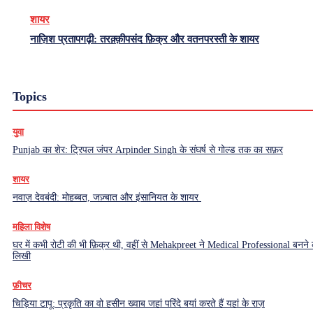
शायर
नाज़िश प्रतापगढ़ी: तरक़्क़ीपसंद फ़िक्र और वतनपरस्ती के शायर
Topics
युवा
Punjab का शेर: ट्रिपल जंपर Arpinder Singh के संघर्ष से गोल्ड तक का सफ़र
शायर
नवाज़ देवबंदी: मोहब्बत, जज़्बात और इंसानियत के शायर
महिला विशेष
घर में कभी रोटी की भी फ़िक्र थी, वहीं से Mehakpreet ने Medical Professional बनने
लिखी
फ़ीचर
चिड़िया टापू: प्रकृति का वो हसीन ख्वाब जहां परिंदे बयां करते हैं यहां के राज़