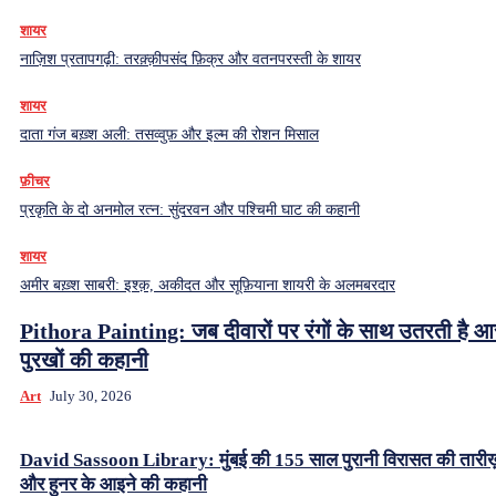
शायर
नाज़िश प्रतापगढ़ी: तरक़्क़ीपसंद फ़िक्र और वतनपरस्ती के शायर
शायर
दाता गंज बख़्श अली: तसव्वुफ़ और इल्म की रोशन मिसाल
फ़ीचर
प्रकृति के दो अनमोल रत्न: सुंदरवन और पश्चिमी घाट की कहानी
शायर
अमीर बख़्श साबरी: इश्क़, अकीदत और सूफ़ियाना शायरी के अलमबरदार
Pithora Painting: जब दीवारों पर रंगों के साथ उतरती है 
पुरखों की कहानी
Art
July 30, 2026
David Sassoon Library: मुंबई की 155 साल पुरानी विरासत की तारीख
और हुनर के आइने की कहानी