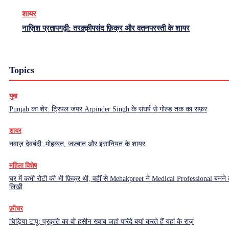
शायर
नाज़िश प्रतापगढ़ी: तरक़्क़ीपसंद फ़िक्र और वतनपरस्ती के शायर
Topics
युवा
Punjab का शेर: ट्रिपल जंपर Arpinder Singh के संघर्ष से गोल्ड तक का सफ़र
शायर
नवाज़ देवबंदी: मोहब्बत, जज़्बात और इंसानियत के शायर
महिला विशेष
घर में कभी रोटी की भी फ़िक्र थी, वहीं से Mehakpreet ने Medical Professional बनने
लिखी
फ़ीचर
चिड़िया टापू: प्रकृति का वो हसीन ख्वाब जहां परिंदे बयां करते हैं यहां के राज़