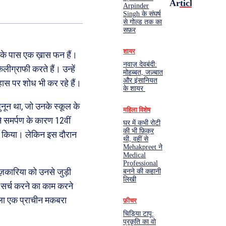
Articles
Arpinder
Singh के संघर्ष
से गोल्ड तक का
सफ़र
शायर
नके पास एक ख़ास फन हैं।
नवाज़ देवबंदी:
लीग्राफी करते हैं। उन्हें
मोहब्बत, जज़्बात
और इंसानियत
िहास पर शोध भी कर रहे हैं।
के शायर
नून था, जो उनके स्कूल के
महिला विशेष
पने समर्पण के कारण 12वीं
घर में कभी रोटी
की भी फ़िक्र
ोर्स किया। लेकिन इस दौरान
थी, वहीं से
Mehakpreet ने
Medical
Professional
ज़कारिया को उनसे जुड़ी
बनने की कहानी
लिखी
 सर्च करने का काम करने
ाला एक प्राचीन मकबरा
फ़ीचर
चिड़िया टापू:
प्रकृति का वो