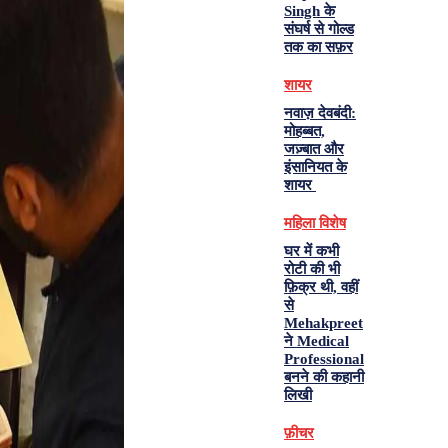
Singh के
संघर्ष से गोल्ड
तक का सफ़र
शायर
नवाज़ देवबंदी:
मोहब्बत,
जज़्बात और
इंसानियत के
शायर
महिला विशेष
घर में कभी
रोटी की भी
फ़िक्र थी, वहीं
से
Mehakpreet
ने Medical
Professional
बनने की कहानी
लिखी
फ़ीचर