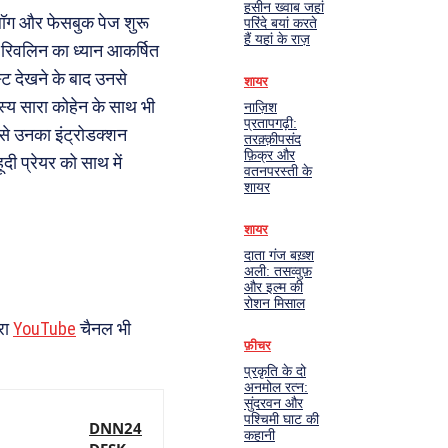
हसीन ख्वाब जहां
ब्लॉग और फेसबुक पेज शुरू
परिंदे बयां करते
हैं यहां के राज़
न रिवलिन का ध्यान आकर्षित
स्ट देखने के बाद उनसे
शायर
स्य सारा कोहेन के साथ भी
नाज़िश
प्रतापगढ़ी:
ी से उनका इंट्रोडक्शन
तरक़्क़ीपसंद
फ़िक्र और
दी प्रेयर को साथ में
वतनपरस्ती के
शायर
शायर
दाता गंज बख़्श
अली: तसव्वुफ़
और इल्म की
रोशन मिसाल
रा
YouTube
चैनल भी
फ़ीचर
प्रकृति के दो
अनमोल रत्न:
सुंदरवन और
पश्चिमी घाट की
DNN24
कहानी