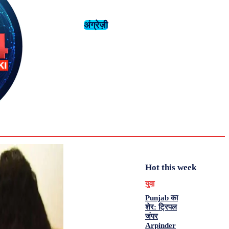
अंग्रेज़ी
संस्कृति
इतिहास
Tuesday,
August 4,
युवा
महिला विशेष
2026
31.6
Delhi
मनोरंजन
एनालिसिस
C
Hot this week
युवा
Punjab का
शेर: ट्रिपल
जंपर
Arpinder