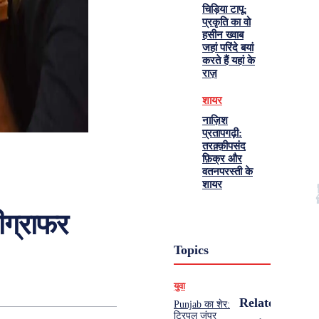
चिड़िया टापू:
प्रकृति का वो
हसीन ख्वाब
जहां परिंदे बयां
करते हैं यहां के
राज़
शायर
नाज़िश
प्रतापगढ़ी:
तरक़्क़ीपसंद
फ़िक्र और
वतनपरस्ती के
शायर
ीग्राफर
Topics
युवा
Related
Punjab का शेर:
ट्रिपल जंपर