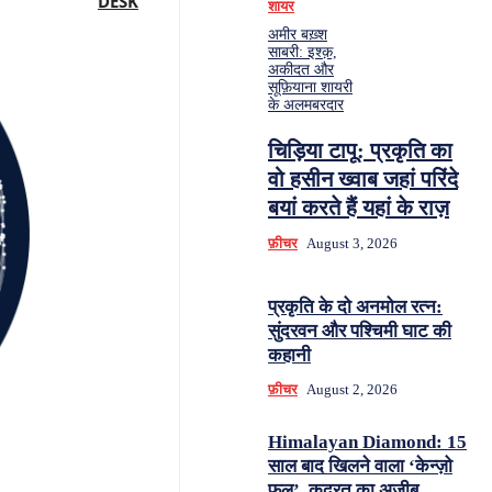
DESK
शायर
अमीर बख़्श
साबरी: इश्क़,
अकीदत और
सूफ़ियाना शायरी
के अलमबरदार
चिड़िया टापू: प्रकृति का
वो हसीन ख्वाब जहां परिंदे
बयां करते हैं यहां के राज़
फ़ीचर
August 3, 2026
प्रकृति के दो अनमोल रत्न:
सुंदरवन और पश्चिमी घाट की
कहानी
फ़ीचर
August 2, 2026
Himalayan Diamond: 15
साल बाद खिलने वाला ‘केन्ज़ो
फूल’, कुदरत का अज़ीब