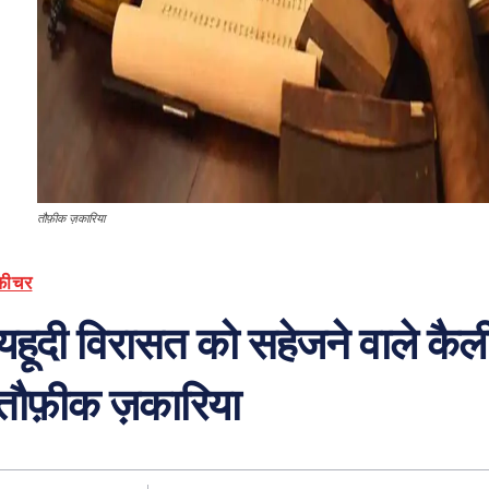
तौफ़ीक ज़कारिया
फ़ीचर
यहूदी विरासत को सहेजने वाले कैल
तौफ़ीक ज़कारिया