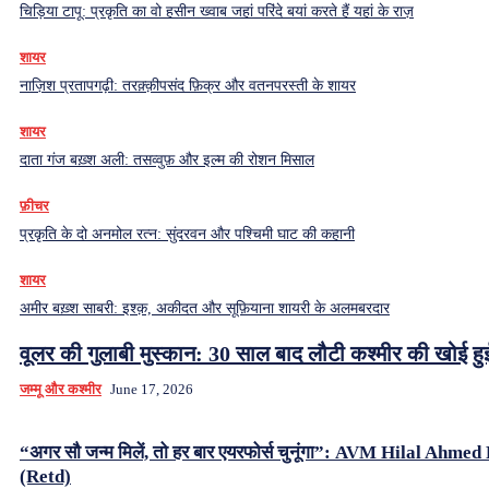
चिड़िया टापू: प्रकृति का वो हसीन ख्वाब जहां परिंदे बयां करते हैं यहां के राज़
शायर
नाज़िश प्रतापगढ़ी: तरक़्क़ीपसंद फ़िक्र और वतनपरस्ती के शायर
शायर
दाता गंज बख़्श अली: तसव्वुफ़ और इल्म की रोशन मिसाल
फ़ीचर
प्रकृति के दो अनमोल रत्न: सुंदरवन और पश्चिमी घाट की कहानी
शायर
अमीर बख़्श साबरी: इश्क़, अकीदत और सूफ़ियाना शायरी के अलमबरदार
वूलर की गुलाबी मुस्कान: 30 साल बाद लौटी कश्मीर की खोई ह
जम्मू और कश्मीर
June 17, 2026
“अगर सौ जन्म मिलें, तो हर बार एयरफोर्स चुनूंगा”: AVM Hilal Ahme
(Retd)