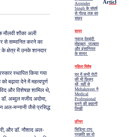
Articles
Arpinder
Singh के संघर्ष
से गोल्ड तक का
सफ़र
शायर
लेखक मौलवी शौका अली
नवाज़ देवबंदी:
र से सम्मानित करने का
मोहब्बत, जज़्बात
और इंसानियत
े क्षेत्र में उनके शानदार
के शायर
महिला विशेष
रस्कार स्थापित किया गया
घर में कभी रोटी
की भी फ़िक्र
 बढ़ावा देने में महत्वपूर्ण
थी, वहीं से
Mehakpreet ने
ाविद और विशेषज्ञ शामिल थे,
Medical
ख डॉ. अब्दुल मजीद अदोमा,
Professional
बनने की कहानी
ल-मन्नानी जैसे प्रसिद्ध
लिखी
फ़ीचर
री, और डॉ. नौशाद अल-
चिड़िया टापू:
प्रकृति का वो