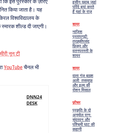
 कि इस पुरस्कार के ज़रिए
हसीन ख्वाब जहां
परिंदे बयां करते
ानित किया जाता है। यह
हैं यहां के राज़
 केरल विश्वविद्यालय के
शायर
 स्मारक शील्ड दी जाएगी।
नाज़िश
प्रतापगढ़ी:
तरक़्क़ीपसंद
फ़िक्र और
वतनपरस्ती के
ीरी नून टी
शायर
रा
YouTube
चैनल भी
शायर
दाता गंज बख़्श
अली: तसव्वुफ़
और इल्म की
रोशन मिसाल
DNN24
DESK
फ़ीचर
प्रकृति के दो
अनमोल रत्न:
सुंदरवन और
पश्चिमी घाट की
कहानी