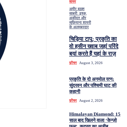
शायर
अमीर बख़्श
साबरी: इश्क़,
अकीदत और
सूफ़ियाना शायरी
के अलमबरदार
चिड़िया टापू: प्रकृति का
वो हसीन ख्वाब जहां परिंदे
बयां करते हैं यहां के राज़
फ़ीचर
August 3, 2026
प्रकृति के दो अनमोल रत्न:
सुंदरवन और पश्चिमी घाट की
कहानी
फ़ीचर
August 2, 2026
Himalayan Diamond: 15
साल बाद खिलने वाला ‘केन्ज़ो
फूल’, कुदरत का अज़ीब