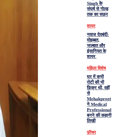
Singh के
संघर्ष से गोल्ड
तक का सफ़र
शायर
नवाज़ देवबंदी:
मोहब्बत,
जज़्बात और
इंसानियत के
शायर
महिला विशेष
घर में कभी
रोटी की भी
फ़िक्र थी, वहीं
से
Mehakpreet
ने Medical
Professional
बनने की कहानी
लिखी
फ़ीचर