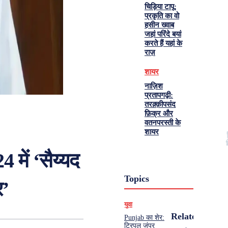
चिड़िया टापू:
प्रकृति का वो
हसीन ख्वाब
जहां परिंदे बयां
करते हैं यहां के
राज़
शायर
नाज़िश
प्रतापगढ़ी:
तरक़्क़ीपसंद
फ़िक्र और
वतनपरस्ती के
शायर
में ‘सैय्यद
Topics
र’
युवा
Related
Punjab का शेर:
ट्रिपल जंपर