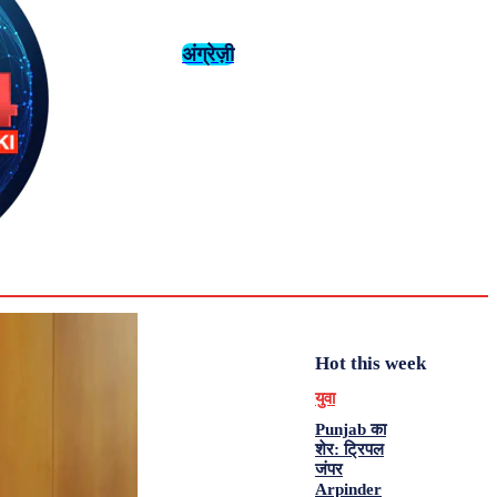
अंग्रेज़ी
संस्कृति
इतिहास
Tuesday,
August 4,
युवा
महिला विशेष
2026
31.6
Delhi
मनोरंजन
एनालिसिस
C
Hot this week
युवा
Punjab का
शेर: ट्रिपल
जंपर
Arpinder