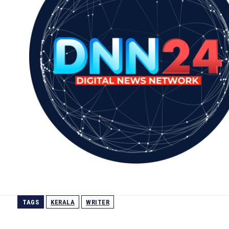
TAGS
KERALA
WRITER