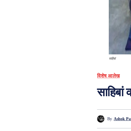
साहिबां
विशेष आलेख
साहिबां 
By
Ashok Pa