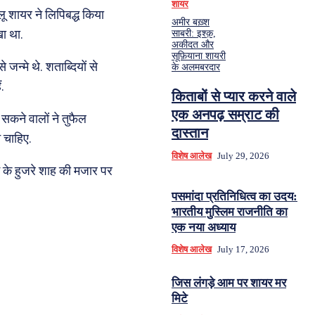
शायर
ू शायर ने लिपिबद्ध किया
अमीर बख़्श
ा था.
साबरी: इश्क़,
अकीदत और
सूफ़ियाना शायरी
न्मे थे. शताब्दियों से
के अलमबरदार
.
किताबों से प्यार करने वाले
एक अनपढ़ सम्राट की
सकने वालों ने तुफैल
दास्तान
 चाहिए.
विशेष आलेख
July 29, 2026
ीम के हुजरे शाह की मजार पर
पसमांदा प्रतिनिधित्व का उदय:
भारतीय मुस्लिम राजनीति का
एक नया अध्याय
विशेष आलेख
July 17, 2026
जिस लंगड़े आम पर शायर मर
मिटे