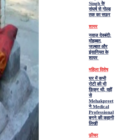
Singh के
संघर्ष से गोल्ड
तक का सफ़र
शायर
नवाज़ देवबंदी:
मोहब्बत,
जज़्बात और
इंसानियत के
शायर
महिला विशेष
घर में कभी
रोटी की भी
फ़िक्र थी, वहीं
से
Mehakpreet
ने Medical
Professional
बनने की कहानी
लिखी
फ़ीचर