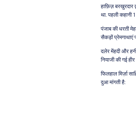
हाफ़िज़ बरखुरदार द्
था. पहली कहानी 1
पंजाब की धरती मेहन
सैकड़ों प्रेमगाथाएं
दलेर मेंहदी और हन
नियाजी की गई हीर 
फिलहाल मिर्ज़ा साहि
दुआ मांगती है: