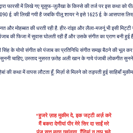
वारा फारसी में लिखे गए यूसुफ-जुलैखा के किस्से की तर्ज पर इस कथा को पील
090 ई. की लिखी गयी है जबकि पीलू शायर ने इसे 1625 ई. के आसपास लिख
त और मोहब्बत की धरती रही है. हीर-रांझा और लैला-मजनूं भी इसी मिट्टी से ज
 पंजाब की फिजा में सुवास घोलती रही हैं और उसके संगीत का प्राण बनी हुई हैं
ी सिंह के योयो संगीत को पंजाब का प्रतिनिधि संगीत समझ बैठने की भूल कर 
सुननी चाहिए, उस्ताद नुसरत फ़तेह अली खान के गाये पंजाबी लोकगीत सुनने
बां की कथा में वापस लौटता हूँ. मिर्ज़ा से मिलने को तड़पती हुई साहिबाँ मुक
“हुजरे ज़ाह मुकीम दे, इक जट्टी अर्ज़ करे
मैं बकरा देणीयां पीर मेरे सिर दा साईं मरे
पंज सत्त मरण गवांढणा, रैंदियां नू ताप चढ़े