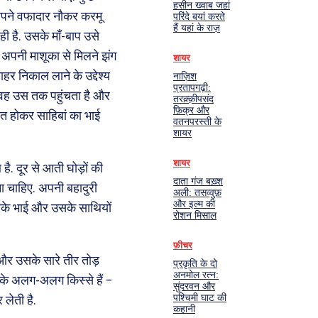
हसीन ख्वाब जहां
 अपने वफादार नौकर करमू
परिंदे बयां करते
हैं यहां के राज़
ी है. उसके माँ-बाप उसे
 अपनी माशूका से मिलने झंग
शायर
ाहर निकाल लाने के उद्देश्य
नाज़िश
प्रतापगढ़ी:
ुआ वह उस तक पहुंचता है और
तरक़्क़ीपसंद
फ़िक्र और
ित होकर साहिबां का भाई
वतनपरस्ती के
शायर
शायर
आ है. दूर से आती घोड़ों की
दाता गंज बख़्श
ना चाहिए. अपनी बहादुरी
अली: तसव्वुफ़
और इल्म की
सके भाई और उसके साथियों
रोशन मिसाल
फ़ीचर
ै और उसके सारे तीर तोड़
प्रकृति के दो
अनमोल रत्न:
ौत के अलग-अलग किस्से हैं –
सुंदरवन और
पश्चिमी घाट की
 लेती है.
कहानी