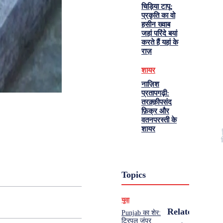
चिड़िया टापू:
प्रकृति का वो
हसीन ख्वाब
जहां परिंदे बयां
करते हैं यहां के
राज़
शायर
नाज़िश
प्रतापगढ़ी:
तरक़्क़ीपसंद
फ़िक्र और
वतनपरस्ती के
शायर
Topics
युवा
Related
Punjab का शेर:
ट्रिपल जंपर