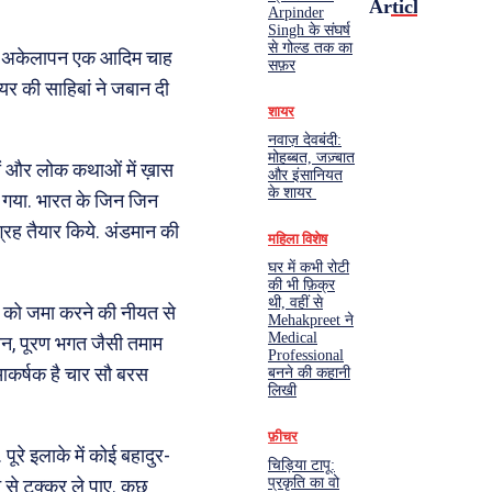
Articles
Arpinder
Singh के संघर्ष
से गोल्ड तक का
 यह अकेलापन एक आदिम चाह
सफ़र
यर की साहिबां ने जबान दी
शायर
नवाज़ देवबंदी:
मोहब्बत, जज़्बात
लयों और लोक कथाओं में ख़ास
और इंसानियत
के शायर
 गया. भारत के जिन जिन
संग्रह तैयार किये. अंडमान की
महिला विशेष
घर में कभी रोटी
की भी फ़िक्र
थी, वहीं से
ओं को जमा करने की नीयत से
Mehakpreet ने
Medical
सेन, पूरण भगत जैसी तमाम
Professional
 आकर्षक है चार सौ बरस
बनने की कहानी
लिखी
फ़ीचर
पूरे इलाके में कोई बहादुर-
चिड़िया टापू:
प्रकृति का वो
न से टक्कर ले पाए. कुछ