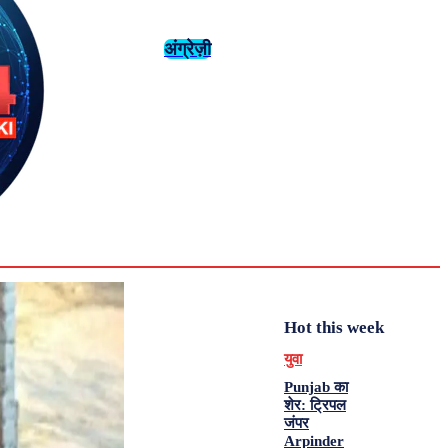
अंग्रेज़ी
संस्कृति
इतिहास
Tuesday,
August 4,
युवा
महिला विशेष
2026
31.6
Delhi
मनोरंजन
एनालिसिस
C
Hot this week
युवा
Punjab का
शेर: ट्रिपल
जंपर
Arpinder