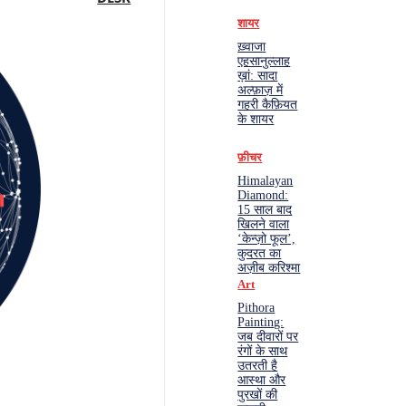
शायर
ख़्वाजा
एहसानुल्लाह
ख़ां: सादा
अल्फ़ाज़ में
गहरी कैफ़ियत
के शायर
फ़ीचर
Himalayan
Diamond:
15 साल बाद
खिलने वाला
‘केन्ज़ो फूल’,
कुदरत का
अज़ीब करिश्मा
Art
Pithora
Painting:
जब दीवारों पर
रंगों के साथ
उतरती है
आस्था और
पुरखों की