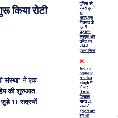
दुनिया की
ुरू किया रोटी
सबसे पुरानी
दो
भाषाएं,एक
विरासत तो
दूसरी
धड़कन:
संस्कृत और
तमिल का
सदियों
पुराना रिश्ता
युवा
Indian
Squash:
Anahat
वी संस्था’ ने एक
Singh ने
वो कर
हिम की शुरुआत
दिखाया,
जिसका
ुड़े 11 सदस्यों
भारत 21
साल से
इंतज़ार कर
.
रहा था