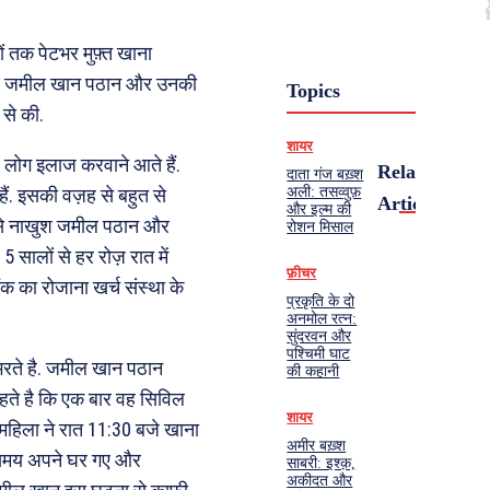
 तक पेटभर मुफ़्त खाना
अध्यक्ष जमील खान पठान और उनकी
Topics
से की.
शायर
ब लोग इलाज करवाने आते हैं.
Related
दाता गंज बख़्श
अली: तसव्वुफ़
ं. इसकी वज़ह से बहुत से
Articles
और इल्म की
त से नाखुश जमील पठान और
रोशन मिसाल
 सालों से हर रोज़ रात में
फ़ीचर
ंक का रोजाना खर्च संस्था के
प्रकृति के दो
अनमोल रत्न:
सुंदरवन और
पश्चिमी घाट
 भरते है. जमील खान पठान
की कहानी
 कहते है कि एक बार वह सिविल
शायर
 महिला ने रात 11:30 बजे खाना
अमीर बख़्श
ी समय अपने घर गए और
साबरी: इश्क़,
अकीदत और