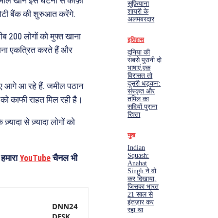
 जमील खान इस घटना से काफ़ी
सूफ़ियाना
शायरी के
टी बैंक की शुरुआत करेंगे.
अलमबरदार
ीब 200 लोगों को मुफ्त खाना
इतिहास
खाना एकत्रित करते हैं और
दुनिया की
सबसे पुरानी दो
भाषाएं,एक
विरासत तो
दूसरी धड़कन:
ए आगे आ रहे हैं. जमील पठान
संस्कृत और
ं को काफी राहत मिल रही है।
तमिल का
सदियों पुराना
रिश्ता
़्यादा से ज़्यादा लोगों को
युवा
Indian
Squash:
 हमारा
YouTube
चैनल भी
Anahat
Singh ने वो
कर दिखाया,
जिसका भारत
21 साल से
इंतज़ार कर
DNN24
रहा था
DESK