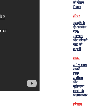
की रोशन
मिसाल
फ़ीचर
प्रकृति के
दो अनमोल
रत्न:
सुंदरवन
और पश्चिमी
घाट की
कहानी
शायर
अमीर बख़्श
साबरी:
इश्क़,
अकीदत
और
सूफ़ियाना
शायरी के
अलमबरदार
इतिहास