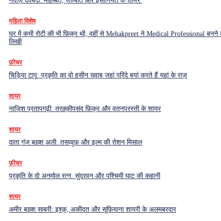
नवाज़ देवबंदी: मोहब्बत, जज़्बात और इंसानियत के शायर
महिला विशेष
घर में कभी रोटी की भी फ़िक्र थी, वहीं से Mehakpreet ने Medical Professional बनने
लिखी
फ़ीचर
चिड़िया टापू: प्रकृति का वो हसीन ख्वाब जहां परिंदे बयां करते हैं यहां के राज़
शायर
नाज़िश प्रतापगढ़ी: तरक़्क़ीपसंद फ़िक्र और वतनपरस्ती के शायर
शायर
दाता गंज बख़्श अली: तसव्वुफ़ और इल्म की रोशन मिसाल
फ़ीचर
प्रकृति के दो अनमोल रत्न: सुंदरवन और पश्चिमी घाट की कहानी
शायर
अमीर बख़्श साबरी: इश्क़, अकीदत और सूफ़ियाना शायरी के अलमबरदार