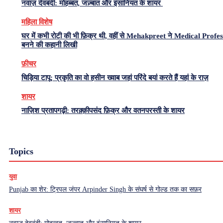
नवाज़ देवबंदी: मोहब्बत, जज़्बात और इंसानियत के शायर
महिला विशेष
घर में कभी रोटी की भी फ़िक्र थी, वहीं से Mehakpreet ने Medical Profe
बनने की कहानी लिखी
फ़ीचर
चिड़िया टापू: प्रकृति का वो हसीन ख्वाब जहां परिंदे बयां करते हैं यहां के राज़
शायर
नाज़िश प्रतापगढ़ी: तरक़्क़ीपसंद फ़िक्र और वतनपरस्ती के शायर
Topics
युवा
Punjab का शेर: ट्रिपल जंपर Arpinder Singh के संघर्ष से गोल्ड तक का सफ़र
शायर