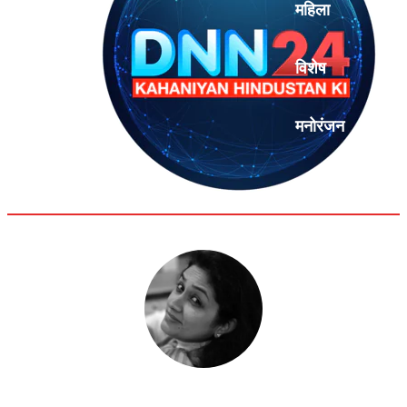
महिला
विशेष
मनोरंजन
एनालिसिस
शिवानी रावत