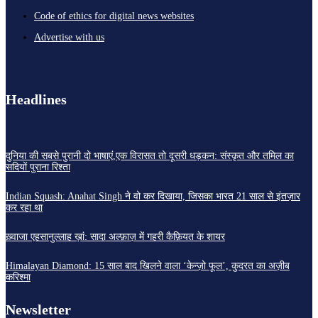
Code of ethics for digital news websites
Advertise with us
Headlines
दुनिया की सबसे पुरानी दो भाषाएं,एक विरासत तो दूसरी धड़कन: संस्कृत और तमिल का
सदियों पुराना रिश्ता
Indian Squash: Anahat Singh ने वो कर दिखाया, जिसका भारत 21 साल से इंतज़ार
कर रहा था
ख़्वाजा एहसानुल्लाह ख़ां: सादा अल्फ़ाज़ में गहरी कैफ़ियत के शायर
Himalayan Diamond: 15 साल बाद खिलने वाला ‘केन्ज़ो फूल’, कुदरत का अज़ीब
करिश्मा
Newsletter