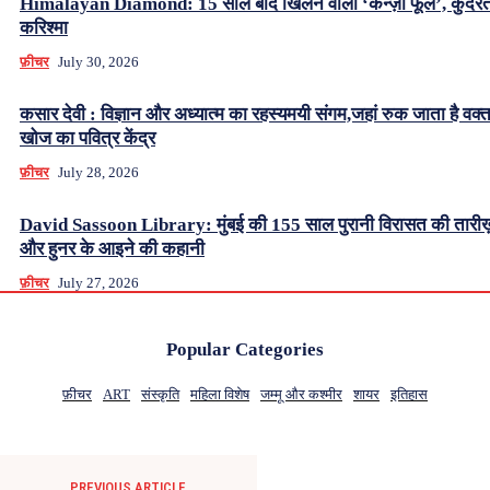
Himalayan Diamond: 15 साल बाद खिलने वाला ‘केन्ज़ो फूल’, कुदर
करिश्मा
फ़ीचर
July 30, 2026
कसार देवी : विज्ञान और अध्यात्म का रहस्यमयी संगम,जहां रुक जाता है वक्
खोज का पवित्र केंद्र
फ़ीचर
July 28, 2026
David Sassoon Library: मुंबई की 155 साल पुरानी विरासत की तारीख
और हुनर के आइने की कहानी
फ़ीचर
July 27, 2026
Popular Categories
फ़ीचर
ART
संस्कृति
महिला विशेष
जम्मू और कश्मीर
शायर
इतिहास
PREVIOUS ARTICLE