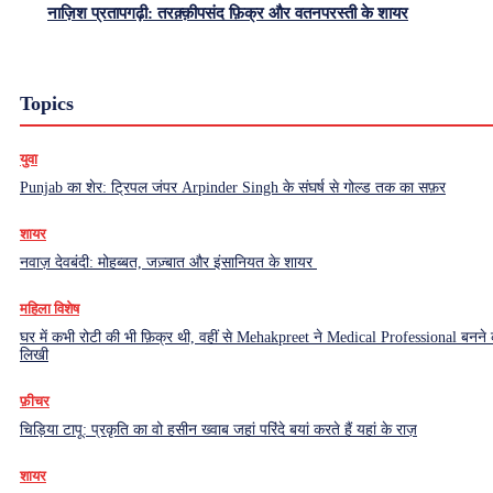
नाज़िश प्रतापगढ़ी: तरक़्क़ीपसंद फ़िक्र और वतनपरस्ती के शायर
Topics
युवा
Punjab का शेर: ट्रिपल जंपर Arpinder Singh के संघर्ष से गोल्ड तक का सफ़र
शायर
नवाज़ देवबंदी: मोहब्बत, जज़्बात और इंसानियत के शायर
महिला विशेष
घर में कभी रोटी की भी फ़िक्र थी, वहीं से Mehakpreet ने Medical Professional बनने
लिखी
फ़ीचर
चिड़िया टापू: प्रकृति का वो हसीन ख्वाब जहां परिंदे बयां करते हैं यहां के राज़
शायर