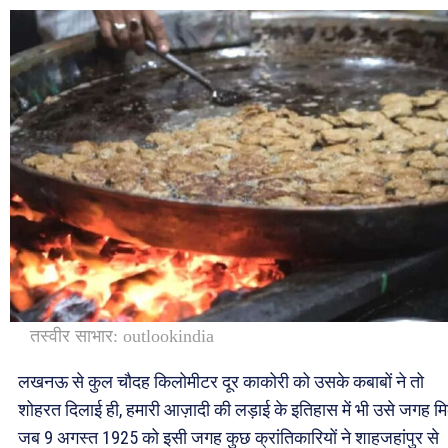
तस्वीर साभार: outlookindia
लखनऊ से कुल चौदह किलोमीटर दूर काकोरी को उसके कबाबों ने तो
शोहरत दिलाई ही, हमारी आज़ादी की लड़ाई के इतिहास में भी उसे जगह म
जब 9 अगस्त 1925 को इसी जगह कुछ क्रांतिकारियों ने शाहजहांपुर से