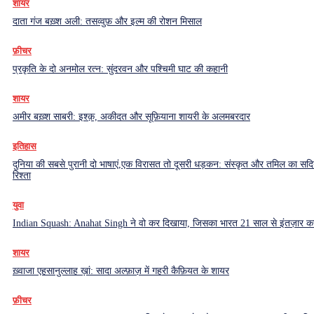
शायर
दाता गंज बख़्श अली: तसव्वुफ़ और इल्म की रोशन मिसाल
फ़ीचर
प्रकृति के दो अनमोल रत्न: सुंदरवन और पश्चिमी घाट की कहानी
शायर
अमीर बख़्श साबरी: इश्क़, अकीदत और सूफ़ियाना शायरी के अलमबरदार
इतिहास
दुनिया की सबसे पुरानी दो भाषाएं,एक विरासत तो दूसरी धड़कन: संस्कृत और तमिल का सदियो
रिश्ता
युवा
Indian Squash: Anahat Singh ने वो कर दिखाया, जिसका भारत 21 साल से इंतज़ार क
शायर
ख़्वाजा एहसानुल्लाह ख़ां: सादा अल्फ़ाज़ में गहरी कैफ़ियत के शायर
फ़ीचर