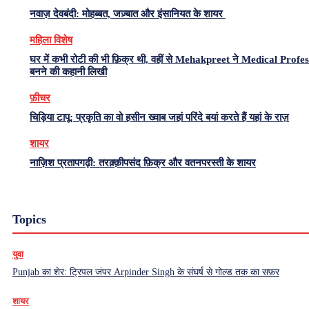
नवाज़ देवबंदी: मोहब्बत, जज़्बात और इंसानियत के शायर
महिला विशेष
घर में कभी रोटी की भी फ़िक्र थी, वहीं से Mehakpreet ने Medical Profe
बनने की कहानी लिखी
फ़ीचर
चिड़िया टापू: प्रकृति का वो हसीन ख्वाब जहां परिंदे बयां करते हैं यहां के राज़
शायर
नाज़िश प्रतापगढ़ी: तरक़्क़ीपसंद फ़िक्र और वतनपरस्ती के शायर
Topics
युवा
Punjab का शेर: ट्रिपल जंपर Arpinder Singh के संघर्ष से गोल्ड तक का सफ़र
शायर