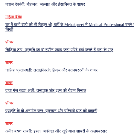
नवाज़ देवबंदी: मोहब्बत, जज़्बात और इंसानियत के शायर
महिला विशेष
घर में कभी रोटी की भी फ़िक्र थी, वहीं से Mehakpreet ने Medical Professional बनने
लिखी
फ़ीचर
चिड़िया टापू: प्रकृति का वो हसीन ख्वाब जहां परिंदे बयां करते हैं यहां के राज़
शायर
नाज़िश प्रतापगढ़ी: तरक़्क़ीपसंद फ़िक्र और वतनपरस्ती के शायर
शायर
दाता गंज बख़्श अली: तसव्वुफ़ और इल्म की रोशन मिसाल
फ़ीचर
प्रकृति के दो अनमोल रत्न: सुंदरवन और पश्चिमी घाट की कहानी
शायर
अमीर बख़्श साबरी: इश्क़, अकीदत और सूफ़ियाना शायरी के अलमबरदार