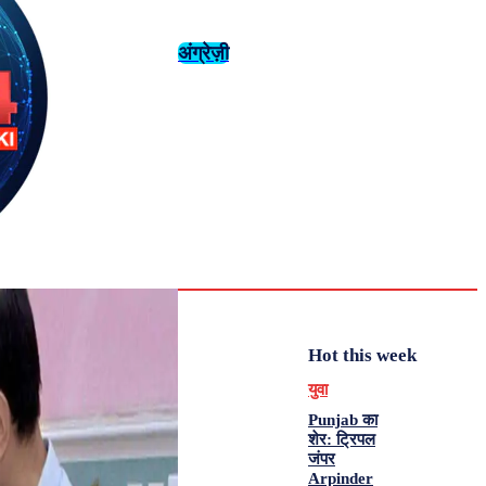
अंग्रेज़ी
संस्कृति
इतिहास
Tuesday,
August 4,
युवा
महिला विशेष
2026
31.6
Delhi
मनोरंजन
एनालिसिस
C
Hot this week
युवा
Punjab का
शेर: ट्रिपल
जंपर
Arpinder