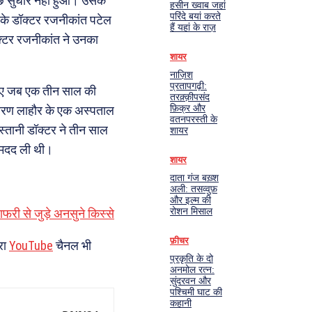
ुछ सुधार नहीं हुआ। उसके
हसीन ख्वाब जहां
परिंदे बयां करते
त के डॉक्टर रजनीकांत पटेल
हैं यहां के राज़
्टर रजनीकांत ने उनका
शायर
नाज़िश
प्रतापगढ़ी:
 आए जब एक तीन साल की
तरक़्क़ीपसंद
फ़िक्र और
कारण लाहौर के एक अस्पताल
वतनपरस्ती के
िस्तानी डॉक्टर ने तीन साल
शायर
े मदद ली थी।
शायर
दाता गंज बख़्श
अली: तसव्वुफ़
और इल्म की
रोशन मिसाल
फरी से जुड़े अनसुने किस्से
फ़ीचर
रा
YouTube
चैनल भी
प्रकृति के दो
अनमोल रत्न:
सुंदरवन और
पश्चिमी घाट की
कहानी