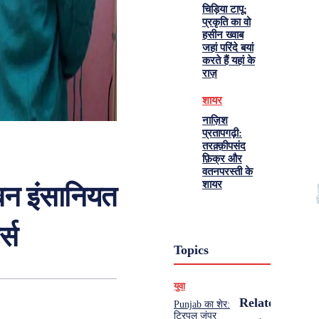
चिड़िया टापू:
प्रकृति का वो
हसीन ख्वाब
जहां परिंदे बयां
करते हैं यहां के
राज़
शायर
नाज़िश
प्रतापगढ़ी:
तरक़्क़ीपसंद
फ़िक्र और
वतनपरस्ती के
शायर
 बन इंसानियत
्स
Topics
युवा
Related
Punjab का शेर:
ट्रिपल जंपर