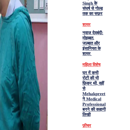
Singh के
संघर्ष से गोल्ड
तक का सफ़र
शायर
नवाज़ देवबंदी:
मोहब्बत,
जज़्बात और
इंसानियत के
शायर
महिला विशेष
घर में कभी
रोटी की भी
फ़िक्र थी, वहीं
से
Mehakpreet
ने Medical
Professional
बनने की कहानी
लिखी
फ़ीचर