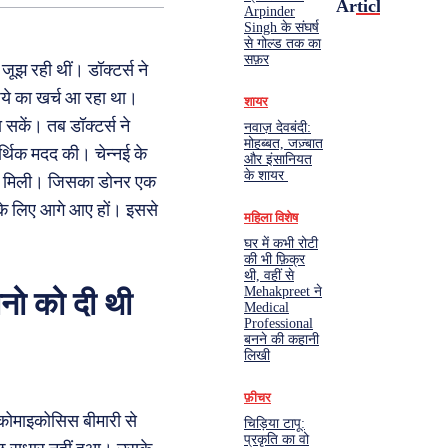
Articles
Arpinder
Singh के संघर्ष
से गोल्ड तक का
सफ़र
ूझ रही थीं। डॉक्टर्स ने
ुपये का खर्च आ रहा था।
शायर
 सकें। तब डॉक्टर्स ने
नवाज़ देवबंदी:
मोहब्बत, जज़्बात
र्थिक मदद की। चेन्नई के
और इंसानियत
के शायर
िंदगी मिली। जिसका डोनर एक
ं के लिए आगे आए हों। इससे
महिला विशेष
घर में कभी रोटी
की भी फ़िक्र
थी, वहीं से
Mehakpreet ने
ानो को दी थी
Medical
Professional
बनने की कहानी
लिखी
फ़ीचर
यूकोमाइकोसिस बीमारी से
चिड़िया टापू:
प्रकृति का वो