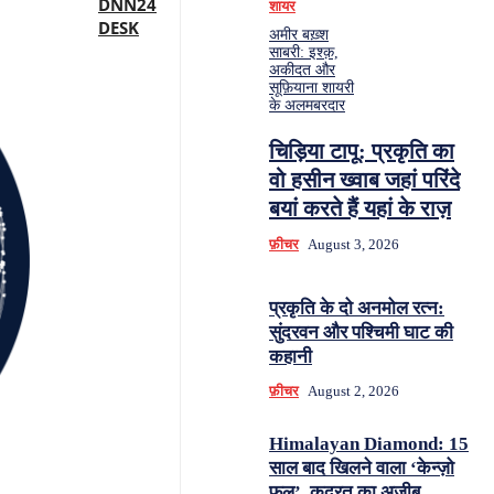
DNN24
शायर
DESK
अमीर बख़्श
साबरी: इश्क़,
अकीदत और
सूफ़ियाना शायरी
के अलमबरदार
चिड़िया टापू: प्रकृति का
वो हसीन ख्वाब जहां परिंदे
बयां करते हैं यहां के राज़
फ़ीचर
August 3, 2026
प्रकृति के दो अनमोल रत्न:
सुंदरवन और पश्चिमी घाट की
कहानी
फ़ीचर
August 2, 2026
Himalayan Diamond: 15
साल बाद खिलने वाला ‘केन्ज़ो
फूल’, कुदरत का अज़ीब