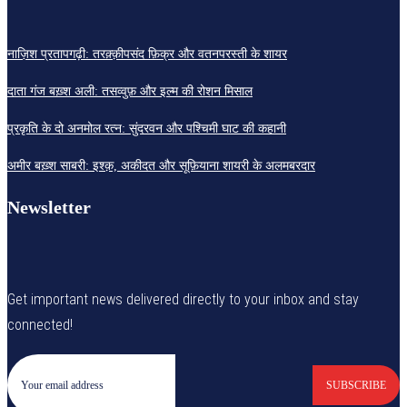
नाज़िश प्रतापगढ़ी: तरक़्क़ीपसंद फ़िक्र और वतनपरस्ती के शायर
दाता गंज बख़्श अली: तसव्वुफ़ और इल्म की रोशन मिसाल
प्रकृति के दो अनमोल रत्न: सुंदरवन और पश्चिमी घाट की कहानी
अमीर बख़्श साबरी: इश्क़, अकीदत और सूफ़ियाना शायरी के अलमबरदार
Newsletter
Get important news delivered directly to your inbox and stay
connected!
SUBSCRIBE