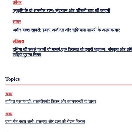
फ़ीचर
प्रकृति के दो अनमोल रत्न: सुंदरवन और पश्चिमी घाट की कहानी
शायर
अमीर बख़्श साबरी: इश्क़, अकीदत और सूफ़ियाना शायरी के अलमबरदार
इतिहास
दुनिया की सबसे पुरानी दो भाषाएं,एक विरासत तो दूसरी धड़कन: संस्कृत और त
सदियों पुराना रिश्ता
Topics
शायर
नाज़िश प्रतापगढ़ी: तरक़्क़ीपसंद फ़िक्र और वतनपरस्ती के शायर
शायर
दाता गंज बख़्श अली: तसव्वुफ़ और इल्म की रोशन मिसाल