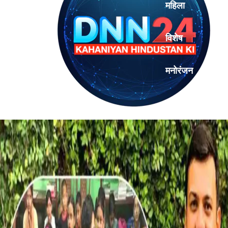
महिला
विशेष
मनोरंजन
एनालिसिस