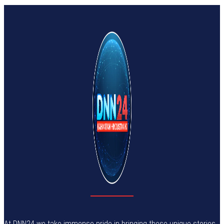
At DNN24 we take immense pride in bringing these unique stories