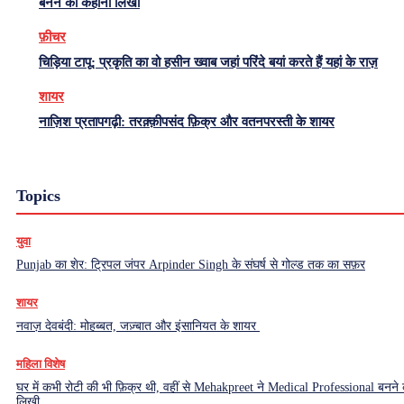
बनने की कहानी लिखी
फ़ीचर
चिड़िया टापू: प्रकृति का वो हसीन ख्वाब जहां परिंदे बयां करते हैं यहां के राज़
शायर
नाज़िश प्रतापगढ़ी: तरक़्क़ीपसंद फ़िक्र और वतनपरस्ती के शायर
Topics
युवा
Punjab का शेर: ट्रिपल जंपर Arpinder Singh के संघर्ष से गोल्ड तक का सफ़र
शायर
नवाज़ देवबंदी: मोहब्बत, जज़्बात और इंसानियत के शायर
महिला विशेष
घर में कभी रोटी की भी फ़िक्र थी, वहीं से Mehakpreet ने Medical Professional बनने
लिखी