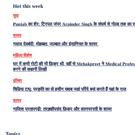
Hot this week
युवा
Punjab का शेर: ट्रिपल जंपर Arpinder Singh के संघर्ष से गोल्ड तक का 
शायर
नवाज़ देवबंदी: मोहब्बत, जज़्बात और इंसानियत के शायर
महिला विशेष
घर में कभी रोटी की भी फ़िक्र थी, वहीं से Mehakpreet ने Medical Profe
बनने की कहानी लिखी
फ़ीचर
चिड़िया टापू: प्रकृति का वो हसीन ख्वाब जहां परिंदे बयां करते हैं यहां के राज़
शायर
नाज़िश प्रतापगढ़ी: तरक़्क़ीपसंद फ़िक्र और वतनपरस्ती के शायर
Topics