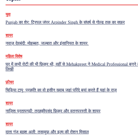
युवा
Punjab का शेर: ट्रिपल जंपर Arpinder Singh के संघर्ष से गोल्ड तक का सफ़र
शायर
नवाज़ देवबंदी: मोहब्बत, जज़्बात और इंसानियत के शायर
महिला विशेष
घर में कभी रोटी की भी फ़िक्र थी, वहीं से Mehakpreet ने Medical Professional बनने
लिखी
फ़ीचर
चिड़िया टापू: प्रकृति का वो हसीन ख्वाब जहां परिंदे बयां करते हैं यहां के राज़
शायर
नाज़िश प्रतापगढ़ी: तरक़्क़ीपसंद फ़िक्र और वतनपरस्ती के शायर
शायर
दाता गंज बख़्श अली: तसव्वुफ़ और इल्म की रोशन मिसाल