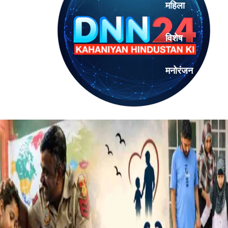
महिला
विशेष
मनोरंजन
एनालिसिस