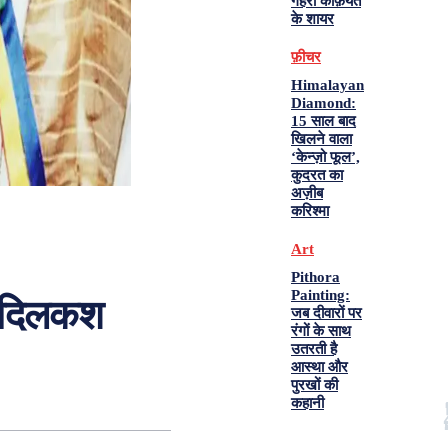
गहरी कैफ़ियत
के शायर
फ़ीचर
Himalayan
Diamond:
15 साल बाद
खिलने वाला
‘केन्ज़ो फूल’,
कुदरत का
अज़ीब
करिश्मा
Art
Pithora
Painting:
र दिलकश
जब दीवारों पर
रंगों के साथ
उतरती है
आस्था और
पुरखों की
कहानी