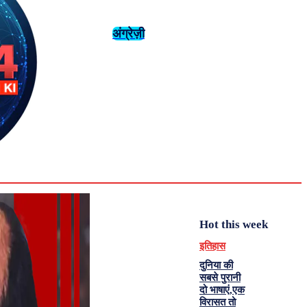
अंग्रेज़ी
संस्कृति
इतिहास
युवा
Sunday,
August 2,
महिला विशेष
मनोरंजन
2026
32
Delhi
एनालिसिस
C
Hot this week
इतिहास
दुनिया की
सबसे पुरानी
दो भाषाएं,एक
विरासत तो