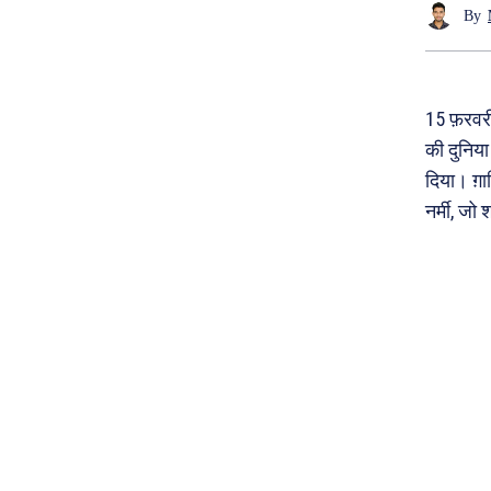
By
15 फ़रवर
की दुनिया
दिया। ग़
नर्मी, जो