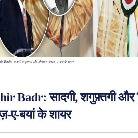
ir Badr: सादगी, शगुफ़्तगी और दिलकश अंदाज़-ए-बयां के शायर
hir Badr: सादगी, शगुफ़्तगी औ
ज़-ए-बयां के शायर