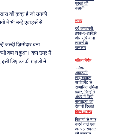
पुरखों की
कहानी
हसास की क़द्र है जो उनकी
शायर
ने भी उन्हें एवार्ड्स से
दर्द काकोरवी:
इश्क़-ए-हक़ीक़ी
और सूफ़ियाना
शायरी के
 जल्दी ज़िम्मेदार बना
फ़नकार
 कभी कम न हुआ। कम उम्र में
महिला विशेष
द इसी लिए उनकी ग़ज़लों में
‘ऑथर
अवार्ड्स’
लाइफटाइम
अचीवमेंट से
सम्मानित उर्मिला
पवार, जिन्होंने
अंधेरे में छिपी
सच्चाइयों को
रोशनी दिखाई
विशेष आलेख
किताबों से प्यार
करने वाले एक
अनपढ़ सम्राट
की दास्तान