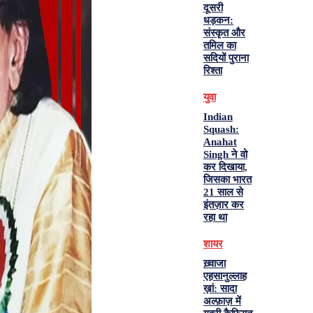
दूसरी
धड़कन:
संस्कृत और
तमिल का
सदियों पुराना
रिश्ता
युवा
Indian
Squash:
Anahat
Singh ने वो
कर दिखाया,
जिसका भारत
21 साल से
इंतज़ार कर
रहा था
शायर
ख़्वाजा
एहसानुल्लाह
ख़ां: सादा
अल्फ़ाज़ में