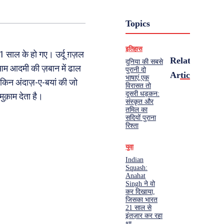
Topics
इतिहास
साल के हो गए। उर्दू ग़ज़ल
Related
दुनिया की सबसे
 आम आदमी की ज़बान में ढाल
पुरानी दो
Articles
भाषाएं,एक
किन अंदाज़-ए-बयां की जो
विरासत तो
दूसरी धड़कन:
ुक़ाम देता है।
संस्कृत और
तमिल का
सदियों पुराना
रिश्ता
युवा
Indian
Squash:
Anahat
Singh ने वो
कर दिखाया,
जिसका भारत
21 साल से
इंतज़ार कर रहा
था