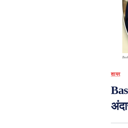
Bash
शायर
Bas
अंदा