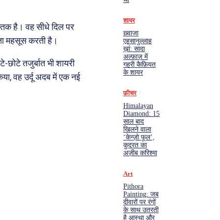
शायर
्तक है। वह सीधे दिल पर
ख़्वाजा
श्ता महसूस करती है।
एहसानुल्लाह
ख़ां: सादा
अल्फ़ाज़ में
टे-छोटे तजुर्बात भी शायरी
गहरी कैफ़ियत
के शायर
िया, वह उर्दू अदब में एक नई
फ़ीचर
Himalayan
Diamond: 15
साल बाद
खिलने वाला
‘केन्ज़ो फूल’,
कुदरत का
अज़ीब करिश्मा
Art
Pithora
Painting: जब
दीवारों पर रंगों
के साथ उतरती
है आस्था और