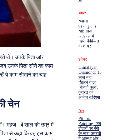
शायर
ख़्वाजा
एहसानुल्लाह
ख़ां: सादा
अल्फ़ाज़ में
गहरी कैफ़ियत
के शायर
हते थे। उनके पिता और
फ़ीचर
 जब उनके पिता सोने का काम
Himalayan
Diamond: 15
्हें ये काम सीखने का चाह
साल बाद
खिलने वाला
‘केन्ज़ो फूल’,
कुदरत का
अज़ीब करिश्मा
की चेन
Art
Pithora
Painting: जब
। महज़ 14 साल की उम्र में
दीवारों पर रंगों
े पिता से कहा कि वह इस काम
के साथ उतरती
है आस्था और