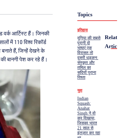
Topics
इतिहास
 वर्क आर्टिस्ट हैं। जिनकी
Related
दुनिया की सबसे
ं में 110 विश्व रिकॉर्ड
पुरानी दो
Articles
भाषाएं,एक
े हैं, जिन्हें देखने के
विरासत तो
दूसरी धड़कन:
ी बानगी पेश कर रहे हैं।
संस्कृत और
तमिल का
सदियों पुराना
रिश्ता
युवा
Indian
Squash:
Anahat
Singh ने वो
कर दिखाया,
जिसका भारत
21 साल से
इंतज़ार कर रहा
था