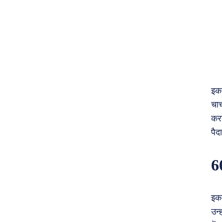
इकब
चाच
करत
पैद
6
इकब
उन्