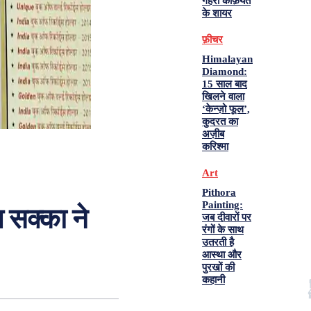
गहरी कैफ़ियत
के शायर
फ़ीचर
Himalayan
Diamond:
15 साल बाद
खिलने वाला
‘केन्ज़ो फूल’,
कुदरत का
अज़ीब
करिश्मा
Art
Pithora
Painting:
 सक्का ने
जब दीवारों पर
रंगों के साथ
उतरती है
आस्था और
पुरखों की
कहानी