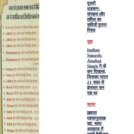
दूसरी
धड़कन:
संस्कृत और
तमिल का
सदियों पुराना
रिश्ता
युवा
Indian
Squash:
Anahat
Singh ने वो
कर दिखाया,
जिसका भारत
21 साल से
इंतज़ार कर
रहा था
शायर
ख़्वाजा
एहसानुल्लाह
ख़ां: सादा
अल्फ़ाज़ में