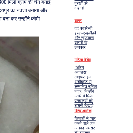
800 मिली ग्राम की चेन बनाई
पुरखों की
कहानी
दयपुर का नक्शा बनाया और
बना कर उन्होंने कौमी
शायर
दर्द काकोरवी:
इश्क़-ए-हक़ीक़ी
और सूफ़ियाना
शायरी के
फ़नकार
महिला विशेष
‘ऑथर
अवार्ड्स’
लाइफटाइम
अचीवमेंट से
सम्मानित उर्मिला
पवार, जिन्होंने
अंधेरे में छिपी
सच्चाइयों को
रोशनी दिखाई
विशेष आलेख
किताबों से प्यार
करने वाले एक
अनपढ़ सम्राट
की दास्तान