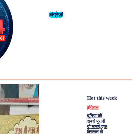
अंग्रेज़ी
संस्कृति
इतिहास
Sunday,
August 2,
युवा
महिला विशेष
2026
36.2
Delhi
मनोरंजन
एनालिसिस
C
Hot this week
इतिहास
दुनिया की
सबसे पुरानी
दो भाषाएं,एक
विरासत तो