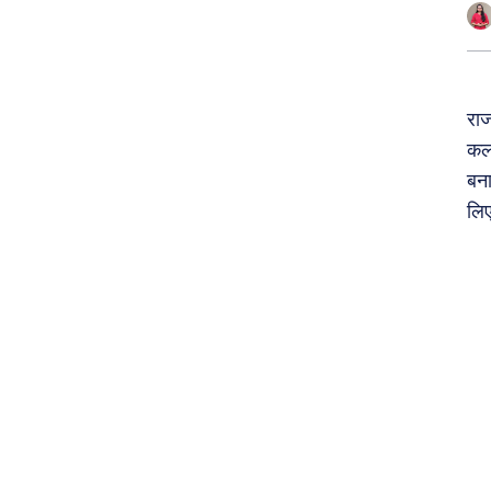
राज
कला
बना
लिए