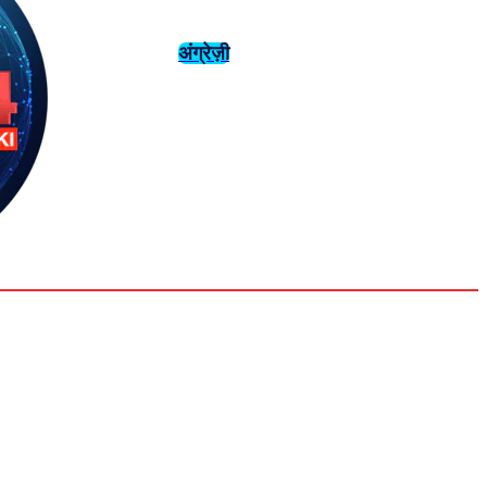
अंग्रेज़ी
संस्कृति
इतिहास
Tuesday,
August 4,
युवा
महिला विशेष
2026
31.6
Delhi
मनोरंजन
एनालिसिस
C