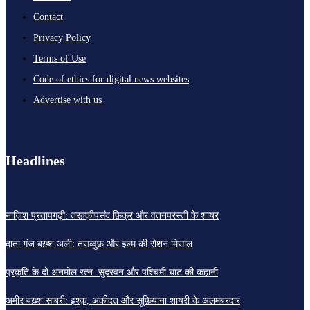
Contact
Privacy Policy
Terms of Use
Code of ethics for digital news websites
Advertise with us
Headlines
नाज़िश प्रतापगढ़ी: तरक़्क़ीपसंद फ़िक्र और वतनपरस्ती के शायर
दाता गंज बख़्श अली: तसव्वुफ़ और इल्म की रोशन मिसाल
प्रकृति के दो अनमोल रत्न: सुंदरवन और पश्चिमी घाट की कहानी
अमीर बख़्श साबरी: इश्क़, अकीदत और सूफ़ियाना शायरी के अलमबरदार