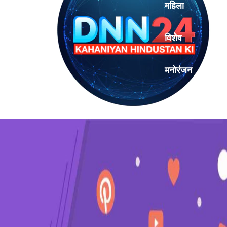
महिला
विशेष
मनोरंजन
एनालिसिस