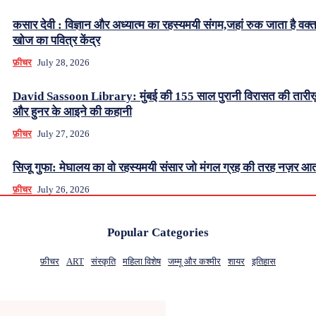
कसार देवी : विज्ञान और अध्यात्म का रहस्यमयी संगम,जहां रुक जाता है वक्
खोज का पवित्र केंद्र
फ़ीचर
July 28, 2026
David Sassoon Library: मुंबई की 155 साल पुरानी विरासत की तारीख
और हुनर के आइने की कहानी
फ़ीचर
July 27, 2026
सिजू गुफा: मेघालय का वो रहस्यमयी संसार जो मंगल ग्रह की तरह नज़र आत
फ़ीचर
July 26, 2026
Popular Categories
फ़ीचर
ART
संस्कृति
महिला विशेष
जम्मू और कश्मीर
शायर
इतिहास