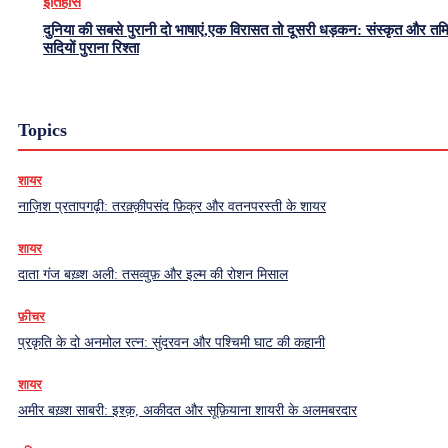
इतिहास
दुनिया की सबसे पुरानी दो भाषाएं,एक विरासत तो दूसरी धड़कन: संस्कृत और त
सदियों पुराना रिश्ता
Topics
शायर
नाज़िश प्रतापगढ़ी: तरक़्क़ीपसंद फ़िक्र और वतनपरस्ती के शायर
शायर
दाता गंज बख़्श अली: तसव्वुफ़ और इल्म की रोशन मिसाल
फ़ीचर
प्रकृति के दो अनमोल रत्न: सुंदरवन और पश्चिमी घाट की कहानी
शायर
अमीर बख़्श साबरी: इश्क़, अकीदत और सूफ़ियाना शायरी के अलमबरदार