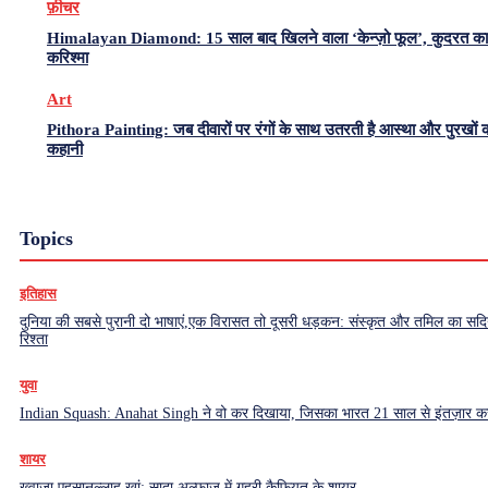
फ़ीचर
Himalayan Diamond: 15 साल बाद खिलने वाला ‘केन्ज़ो फूल’, कुदरत का
करिश्मा
Art
Pithora Painting: जब दीवारों पर रंगों के साथ उतरती है आस्था और पुरखों 
कहानी
Topics
इतिहास
दुनिया की सबसे पुरानी दो भाषाएं,एक विरासत तो दूसरी धड़कन: संस्कृत और तमिल का सदियो
रिश्ता
युवा
Indian Squash: Anahat Singh ने वो कर दिखाया, जिसका भारत 21 साल से इंतज़ार क
शायर
ख़्वाजा एहसानुल्लाह ख़ां: सादा अल्फ़ाज़ में गहरी कैफ़ियत के शायर