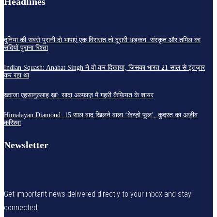
Headlines
दुनिया की सबसे पुरानी दो भाषाएं,एक विरासत तो दूसरी धड़कन: संस्कृत और तमिल का
सदियों पुराना रिश्ता
Indian Squash: Anahat Singh ने वो कर दिखाया, जिसका भारत 21 साल से इंतज़ार
कर रहा था
ख़्वाजा एहसानुल्लाह ख़ां: सादा अल्फ़ाज़ में गहरी कैफ़ियत के शायर
Himalayan Diamond: 15 साल बाद खिलने वाला ‘केन्ज़ो फूल’, कुदरत का अज़ीब
करिश्मा
Newsletter
Get important news delivered directly to your inbox and stay
connected!